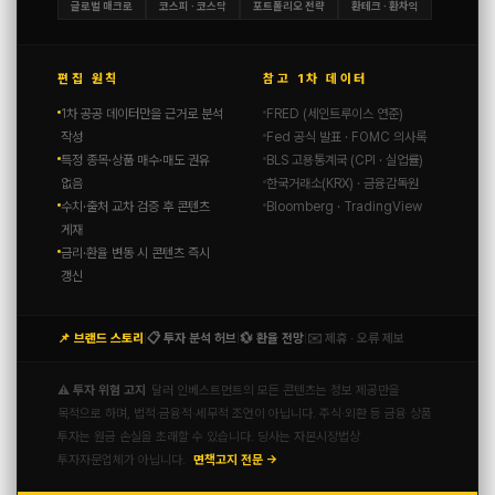
글로벌 매크로
코스피 · 코스닥
포트폴리오 전략
환테크 · 환차익
편집 원칙
참고 1차 데이터
1차 공공 데이터만을 근거로 분석
FRED (세인트루이스 연준)
작성
Fed 공식 발표 · FOMC 의사록
특정 종목·상품 매수·매도 권유
BLS 고용통계국 (CPI · 실업률)
없음
한국거래소(KRX) · 금융감독원
수치·출처 교차 검증 후 콘텐츠
Bloomberg · TradingView
게재
금리·환율 변동 시 콘텐츠 즉시
갱신
📌 브랜드 스토리
📋 투자 분석 허브
💱 환율 전망
✉️ 제휴 · 오류 제보
|
|
|
⚠️ 투자 위험 고지
달러 인베스트먼트의 모든 콘텐츠는 정보 제공만을
목적으로 하며, 법적·금융적·세무적 조언이 아닙니다. 주식·외환 등 금융 상품
투자는 원금 손실을 초래할 수 있습니다. 당사는 자본시장법상
투자자문업체가 아닙니다.
면책고지 전문 →