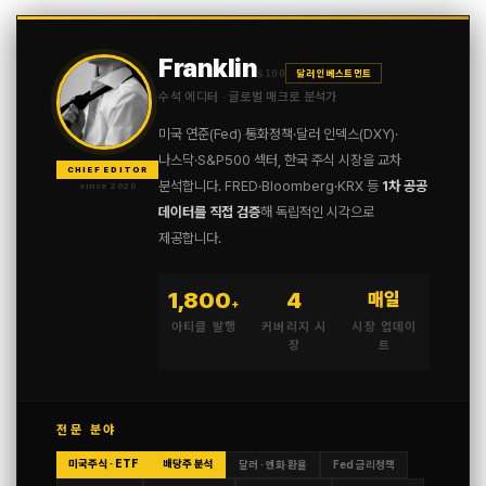
Franklin
$100
달러 인베스트먼트
수석 에디터 · 글로벌 매크로 분석가
미국 연준(Fed) 통화정책·달러 인덱스(DXY)·
나스닥·S&P500 섹터, 한국 주식 시장을 교차
CHIEF EDITOR
분석합니다. FRED·Bloomberg·KRX 등
1차 공공
since 2020
데이터를 직접 검증
해 독립적인 시각으로
제공합니다.
1,800
4
매일
+
아티클 발행
커버리지 시
시장 업데이
장
트
전문 분야
미국주식 · ETF
배당주 분석
달러 · 엔화 환율
Fed 금리정책