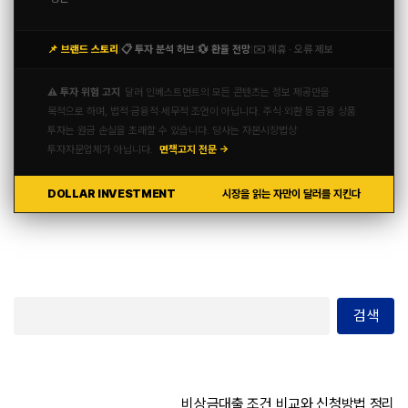
📌 브랜드 스토리
📋 투자 분석 허브
💱 환율 전망
✉️ 제휴 · 오류 제보
|
|
|
⚠️ 투자 위험 고지
달러 인베스트먼트의 모든 콘텐츠는 정보 제공만을
목적으로 하며, 법적·금융적·세무적 조언이 아닙니다. 주식·외환 등 금융 상품
투자는 원금 손실을 초래할 수 있습니다. 당사는 자본시장법상
투자자문업체가 아닙니다.
면책고지 전문 →
DOLLAR INVESTMENT
시장을 읽는 자만이 달러를 지킨다
검색
비상금대출 조건 비교와 신청방법 정리