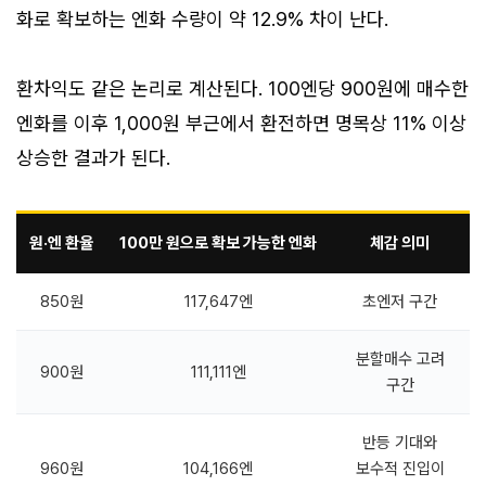
화로 확보하는 엔화 수량이 약 12.9% 차이 난다.
환차익도 같은 논리로 계산된다. 100엔당 900원에 매수한
엔화를 이후 1,000원 부근에서 환전하면 명목상 11% 이상
상승한 결과가 된다.
원·엔 환율
100만 원으로 확보 가능한 엔화
체감 의미
850원
117,647엔
초엔저 구간
분할매수 고려
900원
111,111엔
구간
반등 기대와
960원
104,166엔
보수적 진입이