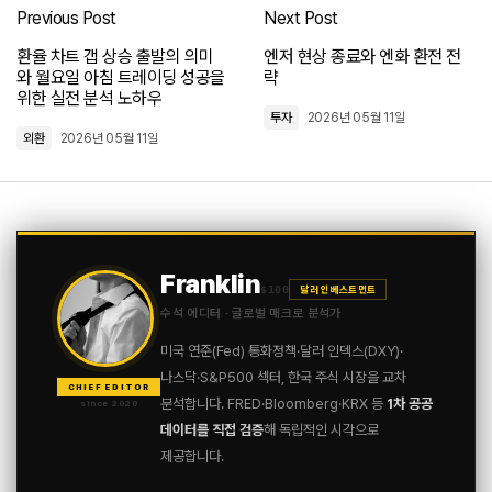
Previous Post
Next Post
로그인
환율 차트 갭 상승 출발의 의미
엔저 현상 종료와 엔화 환전 전
와 월요일 아침 트레이딩 성공을
략
위한 실전 분석 노하우
투자
2026년 05월 11일
외환
2026년 05월 11일
Franklin
$100
달러 인베스트먼트
수석 에디터 · 글로벌 매크로 분석가
미국 연준(Fed) 통화정책·달러 인덱스(DXY)·
나스닥·S&P500 섹터, 한국 주식 시장을 교차
CHIEF EDITOR
분석합니다. FRED·Bloomberg·KRX 등
1차 공공
since 2020
데이터를 직접 검증
해 독립적인 시각으로
제공합니다.