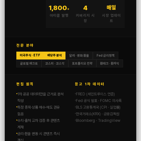
1,800
4
매일
+
아티클 발행
커버리지 시
시장 업데이
장
트
전문 분야
미국주식 · ETF
배당주 분석
달러 · 엔화 환율
Fed 금리정책
글로벌 매크로
코스피 · 코스닥
포트폴리오 전략
환테크 · 환차익
편집 원칙
참고 1차 데이터
1차 공공 데이터만을 근거로 분석
FRED (세인트루이스 연준)
작성
Fed 공식 발표 · FOMC 의사록
특정 종목·상품 매수·매도 권유
BLS 고용통계국 (CPI · 실업률)
없음
한국거래소(KRX) · 금융감독원
수치·출처 교차 검증 후 콘텐츠
Bloomberg · TradingView
게재
금리·환율 변동 시 콘텐츠 즉시
갱신