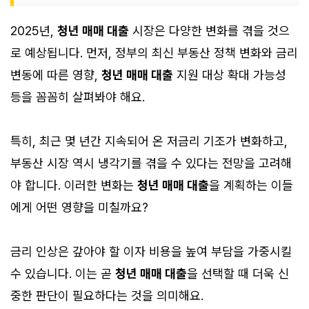
2025년,
청년 매매 대출
시장은 다양한 변화를 겪을 것으
로 예상됩니다. 먼저, 정부의 최신 부동산 정책 변화와 금리
변동에 따른 영향,
청년 매매 대출
지원 대상 확대 가능성
등을 꼼꼼히 살펴봐야 해요.
특히, 최근 몇 년간 지속되어 온 저금리 기조가 변화하고,
부동산 시장 역시 냉각기를 겪을 수 있다는 전망을 고려해
야 합니다. 이러한 변화는
청년 매매 대출
을 계획하는 이들
에게 어떤 영향을 미칠까요?
금리 인상은 갚아야 할 이자 비용을 높여 부담을 가중시킬
수 있습니다. 이는 곧
청년 매매 대출
을 선택할 때 더욱 신
중한 판단이 필요하다는 것을 의미해요.