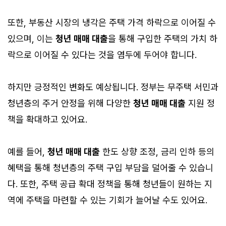
또한, 부동산 시장의 냉각은 주택 가격 하락으로 이어질 수
있으며, 이는
청년 매매 대출
을 통해 구입한 주택의 가치 하
락으로 이어질 수 있다는 것을 염두에 두어야 합니다.
하지만 긍정적인 변화도 예상됩니다. 정부는 무주택 서민과
청년층의 주거 안정을 위해 다양한
청년 매매 대출
지원 정
책을 확대하고 있어요.
예를 들어,
청년 매매 대출
한도 상향 조정, 금리 인하 등의
혜택을 통해 청년층의 주택 구입 부담을 덜어줄 수 있습니
다. 또한, 주택 공급 확대 정책을 통해 청년들이 원하는 지
역에 주택을 마련할 수 있는 기회가 늘어날 수도 있어요.