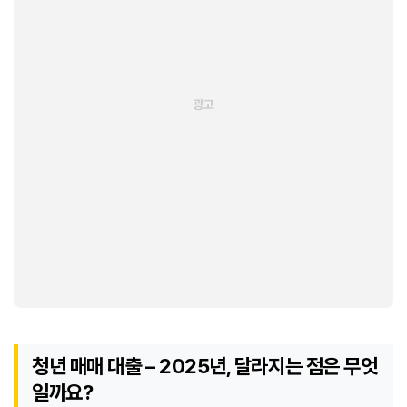
청년 매매 대출 – 2025년, 달라지는 점은 무엇
일까요?