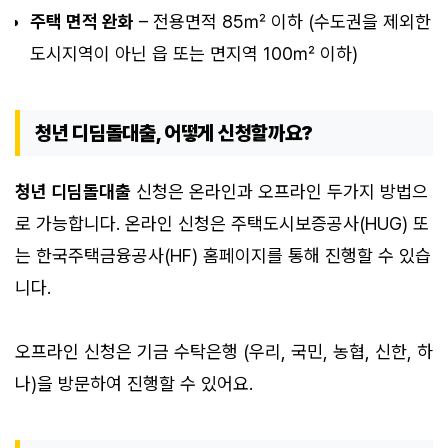
주택 면적 완화
– 전용면적 85㎡ 이하 (수도권을 제외한
도시지역이 아닌 읍 또는 면지역 100㎡ 이하)
청년 디딤돌대출, 어떻게 신청할까요?
청년 디딤돌대출
신청은 온라인과 오프라인 두가지 방법으
로 가능합니다. 온라인 신청은 주택도시보증공사(HUG) 또
는 한국주택금융공사(HF) 홈페이지를 통해 진행할 수 있습
니다.
오프라인 신청은 기금 수탁은행 (우리, 국민, 농협, 신한, 하
나)을 방문하여 진행할 수 있어요.