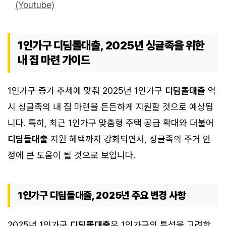
(Youtube)
1인가구 디딤돌대출, 2025년 싱글족을 위한
내 집 마련 가이드
1인가구 증가 추세에 맞춰 2025년 1인가구
디딤돌대출
역
시 싱글족의 내 집 마련을 든든하게 지원할 것으로 예상됩
니다. 특히, 최근 1인가구 맞춤형 주택 공급 확대와 더불어
디딤돌대출
지원 혜택까지 강화되면서, 싱글족의 주거 안
정에 큰 도움이 될 것으로 보입니다.
1인가구 디딤돌대출, 2025년 주요 변경 사항
2025년 1인가구
디딤돌대출
은 1인가구의 특성을 고려한