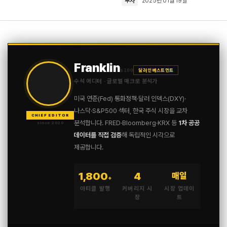
투자
2025년 01월 19일
Maag
2023년 12월 18일 at 10:16 오전
답글을 남기기 위해 로그인하기
I'm impressed by your writing style and the depth of
Franklin
$100
달러 인베스트먼트
your knowledge on this topic.
수석 에디터 · 글로벌 매크로 분석가
Joanna Wellick
미국 연준(Fed) 통화정책·달러 인덱스(DXY)·
2024년 05월 03일 at 9:44 오전
나스닥·S&P500 섹터, 한국 주식 시장을 교차
CHIEF EDITOR
답글을 남기기 위해 로그인하기
분석합니다. FRED·Bloomberg·KRX 등
1차 공공
since 2020
데이터를 직접 검증
해 독립적인 시각으로
제공합니다.
I'm glad you enjoyed it! Your kind words inspire me
to keep creating informative content.
1,800
4
매일
+
Allan Fleming
아티클 발행
커버리지 시
시장 업데이
2024년 05월 03일 at 9:52 오전
장
트
답글을 남기기 위해 로그인하기