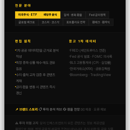
[…] 구독 버튼을 누르면 개인정보 보호정책 및 이용약관를 읽
전문 분야
고 동의하고 있는지 확인할 수 있습니다. 투자는 불확실성을
미국주식 · ETF
배당주 분석
달러 · 엔화 환율
Fed 금리정책
수반하는 행위입니다. 높은 수익을 얻을 수 있는 기회가 있는
글로벌 매크로
코스피 · 코스닥
포트폴리오 전략
환테크 · 환차익
반면, 투자 원금을 잃을 수도 있습니다. 투자는 투자자 본인의
판단에 따라 이루어져야 하며, 투자 결과에 대한 책임은 투자
편집 원칙
참고 1차 데이터
자에게 있습니다. 청년 매매 대출 - 2025년 핵심 가이드 - 생
애최초 주택구입 A to Z […]
1차 공공 데이터만을 근거로 분석
FRED (세인트루이스 연준)
작성
Fed 공식 발표 · FOMC 의사록
사업자 아파트 담보 대출 - 2025년 개인사업자 주택담보대출 한도 알아보
특정 종목·상품 매수·매도 권유
BLS 고용통계국 (CPI · 실업률)
기
없음
한국거래소(KRX) · 금융감독원
2025년 07월 28일 at 3:19 오전
수치·출처 교차 검증 후 콘텐츠
Bloomberg · TradingView
답글을 남기기 위해 로그인하기
게재
금리·환율 변동 시 콘텐츠 즉시
갱신
[…] 청년 매매 대출 – 2025년 핵심 가이드 – 생애최초 주택구
입 A to Z […]
📌 브랜드 스토리
📋 투자 분석 허브
💱 환율 전망
✉️ 제휴 · 오류 제보
|
|
|
주택 보험 - 2025년 완벽 가이드: 종류, 추천, 가격 비교, 누수, 공사, 그리고
미국 주택 보험까지
⚠️ 투자 위험 고지
달러 인베스트먼트의 모든 콘텐츠는 정보 제공만을
2025년 08월 22일 at 8:06 오전
목적으로 하며, 법적·금융적·세무적 조언이 아닙니다. 주식·외환 등 금융 상품