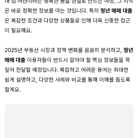
내 집 마련이라는 행복한 꿈을 현실로 만드는 여정, 그 시작
은 바로 정확한 정보를 아는 것입니다. 특히
청년 매매 대출
은 복잡한 조건과 다양한 상품들로 인해 더욱 신중한 접근
이 필요해요.
2025년 부동산 시장과 정책 변화를 꼼꼼히 분석하고,
청년
매매 대출
이용자들이 반드시 알아야 할 핵심 정보들을 콕
짚어 전달할 예정입니다. 복잡하고 어려운 용어는 최대한
쉽게 설명하고, 다양한 사례와 비교를 통해 이해를 돕도록
할게요.