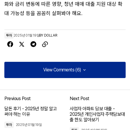
화와 금리 변동에 따른 영향, 청년 매매 대출 지원 대상 확
대 가능성 등을 꼼꼼히 살펴봐야 해요.
투자
2025년 01월 19일
BY
DOLLAR
View Comments (6)
View Comments (6)
[…] economics and politics forms a complex and
intricate web that shapes the world we live in.
Previous Post
Next Post
The Economics-Politics Nexus refers to the symbiotic
달돈 후기 - 2025년 정말 알고
사업자 아파트 담보 대출 -
relationship between economic policies and political
써야 하는 이유
2025년 개인사업자 주택담보대
출 한도 알아보기
decisions, […]
투자
2025년 01월 19일
A Comprehensive Guide to Understanding Digital Currencies –