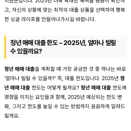
지원군입니다. 2025년 더욱 확대된 혜택을 꼼꼼히 확인하
고, 자신의 상황에 맞는 최적의 대출 상품을 선택하여 행복
한 싱글 라이프를 만들어나가시길 바랍니다.
청년 매매 대출 한도 – 2025년, 얼마나 빌릴
수 있을까요?
청년 매매 대출
을 계획할 때 가장 궁금한 것 중 하나는 바로
‘얼마나 빌릴 수 있을까?’ 즉, 대출 한도입니다. 2025년
청
년 매매 대출
한도는 어떻게 될까요?
청년 매매 대출
한도에
영향을 미치는 요인들과 함께, 2025년 예상되는 한도 변
화, 그리고 한도를 높일 수 있는 방법까지 꼼꼼하게 알려드
릴게요.