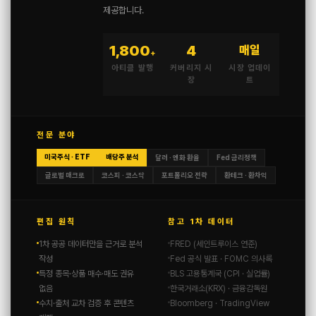
제공합니다.
1,800
4
매일
+
아티클 발행
커버리지 시
시장 업데이
장
트
전문 분야
미국주식 · ETF
배당주 분석
달러 · 엔화 환율
Fed 금리정책
글로벌 매크로
코스피 · 코스닥
포트폴리오 전략
환테크 · 환차익
편집 원칙
참고 1차 데이터
1차 공공 데이터만을 근거로 분석
FRED (세인트루이스 연준)
작성
Fed 공식 발표 · FOMC 의사록
특정 종목·상품 매수·매도 권유
BLS 고용통계국 (CPI · 실업률)
없음
한국거래소(KRX) · 금융감독원
수치·출처 교차 검증 후 콘텐츠
Bloomberg · TradingView