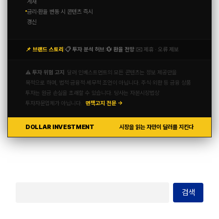
게재
금리·환율 변동 시 콘텐츠 즉시
갱신
📌 브랜드 스토리
📋 투자 분석 허브
💱 환율 전망
✉️ 제휴 · 오류 제보
|
|
|
⚠️ 투자 위험 고지
달러 인베스트먼트의 모든 콘텐츠는 정보 제공만을
목적으로 하며, 법적·금융적·세무적 조언이 아닙니다. 주식·외환 등 금융 상품
투자는 원금 손실을 초래할 수 있습니다. 당사는 자본시장법상
투자자문업체가 아닙니다.
면책고지 전문 →
DOLLAR INVESTMENT
시장을 읽는 자만이 달러를 지킨다
검색