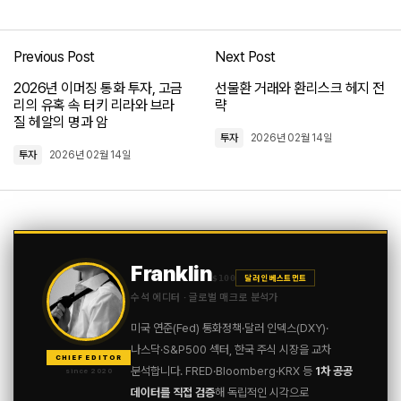
Previous Post
Next Post
로그인
2026년 이머징 통화 투자, 고금
선물환 거래와 환리스크 헤지 전
리의 유혹 속 터키 리라와 브라
략
질 헤알의 명과 암
투자
2026년 02월 14일
투자
2026년 02월 14일
Franklin
$100
달러 인베스트먼트
수석 에디터 · 글로벌 매크로 분석가
미국 연준(Fed) 통화정책·달러 인덱스(DXY)·
나스닥·S&P500 섹터, 한국 주식 시장을 교차
CHIEF EDITOR
분석합니다. FRED·Bloomberg·KRX 등
1차 공공
since 2020
데이터를 직접 검증
해 독립적인 시각으로