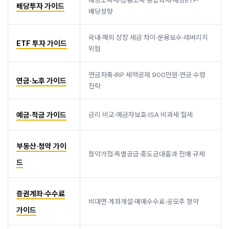
배당소득세·금융소득 종합과세·배당ETF·
배당투자 가이드
배당성향
국내·해외 상장 세금 차이·운용보수·레버리지
ETF 투자 가이드
위험
연금저축·IRP 세액공제 900만원·연금 수령
연금·노후 가이드
전략
예금·적금 가이드
금리 비교·예금자보호·ISA 비과세 절세
부동산·청약 가이
청약가점·특별공급·중도금대출과 전매 규제
드
증권계좌·수수료
비대면 계좌개설·매매수수료·공모주 청약
가이드