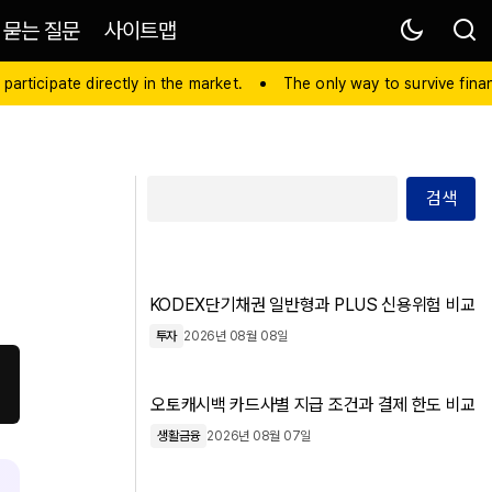
 묻는 질문
사이트맵
 participate directly in the market.
The only way to survive financ
검색
KODEX단기채권 일반형과 PLUS 신용위험 비교
투자
2026년 08월 08일
오토캐시백 카드사별 지급 조건과 결제 한도 비교
생활금융
2026년 08월 07일