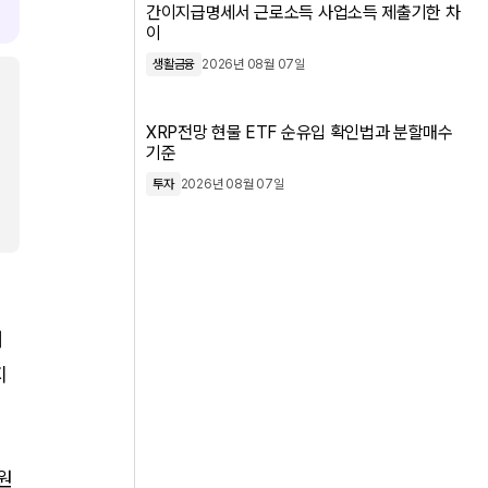
간이지급명세서 근로소득 사업소득 제출기한 차
이
생활금융
2026년 08월 07일
XRP전망 현물 ETF 순유입 확인법과 분할매수
기준
투자
2026년 08월 07일
이
대
지
원