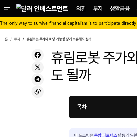
외환
투자
생활금융
The only way to survive financial capitalism is to participate directly
홈
투자
휴림로봇 주가와 배당 가능성 장기 보유해도 될까
휴림로봇 주가와
도 될까
목차
이 포스팅은
쿠팡 파트너스
활동의 일환