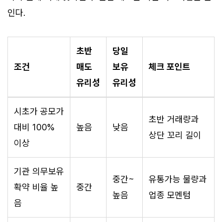
인다.
초반
당일
조건
매도
보유
체크 포인트
유리성
유리성
시초가 공모가
초반 거래량과
대비 100%
높음
낮음
상단 꼬리 길이
이상
기관 의무보유
중간~
유통가능 물량과
확약 비율 높
중간
높음
업종 모멘텀
음