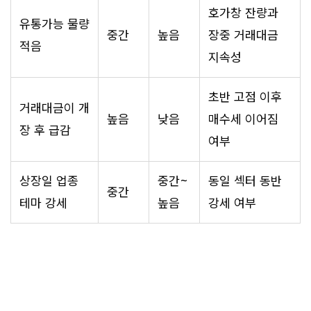
호가창 잔량과
유통가능 물량
중간
높음
장중 거래대금
적음
지속성
초반 고점 이후
거래대금이 개
높음
낮음
매수세 이어짐
장 후 급감
여부
상장일 업종
중간~
동일 섹터 동반
중간
테마 강세
높음
강세 여부