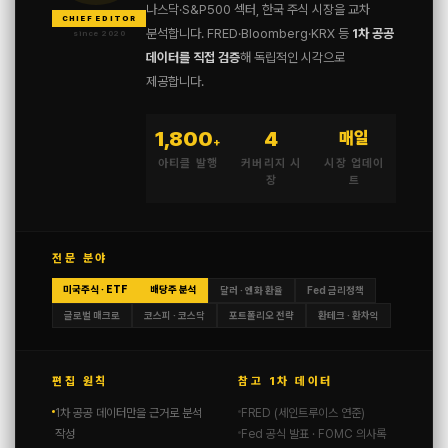
나스닥·S&P500 섹터, 한국 주식 시장을 교차
CHIEF EDITOR
분석합니다. FRED·Bloomberg·KRX 등
1차 공공
since 2020
데이터를 직접 검증
해 독립적인 시각으로
제공합니다.
1,800
4
매일
+
아티클 발행
커버리지 시
시장 업데이
장
트
전문 분야
미국주식 · ETF
배당주 분석
달러 · 엔화 환율
Fed 금리정책
글로벌 매크로
코스피 · 코스닥
포트폴리오 전략
환테크 · 환차익
편집 원칙
참고 1차 데이터
1차 공공 데이터만을 근거로 분석
FRED (세인트루이스 연준)
작성
Fed 공식 발표 · FOMC 의사록