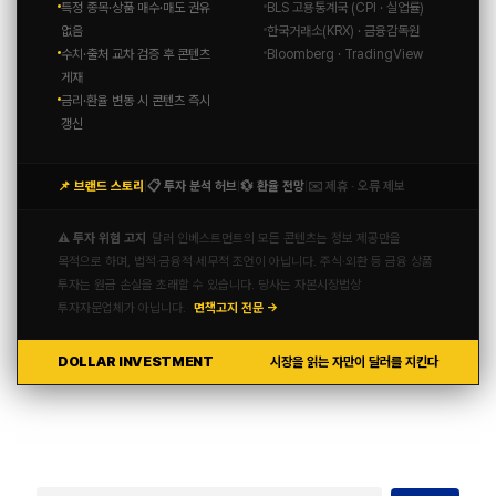
특정 종목·상품 매수·매도 권유
BLS 고용통계국 (CPI · 실업률)
없음
한국거래소(KRX) · 금융감독원
수치·출처 교차 검증 후 콘텐츠
Bloomberg · TradingView
게재
금리·환율 변동 시 콘텐츠 즉시
갱신
📌 브랜드 스토리
📋 투자 분석 허브
💱 환율 전망
✉️ 제휴 · 오류 제보
|
|
|
⚠️ 투자 위험 고지
달러 인베스트먼트의 모든 콘텐츠는 정보 제공만을
목적으로 하며, 법적·금융적·세무적 조언이 아닙니다. 주식·외환 등 금융 상품
투자는 원금 손실을 초래할 수 있습니다. 당사는 자본시장법상
투자자문업체가 아닙니다.
면책고지 전문 →
DOLLAR INVESTMENT
시장을 읽는 자만이 달러를 지킨다