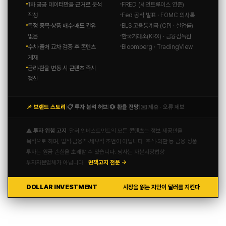
1차 공공 데이터만을 근거로 분석
FRED (세인트루이스 연준)
작성
Fed 공식 발표 · FOMC 의사록
특정 종목·상품 매수·매도 권유
BLS 고용통계국 (CPI · 실업률)
없음
한국거래소(KRX) · 금융감독원
수치·출처 교차 검증 후 콘텐츠
Bloomberg · TradingView
게재
금리·환율 변동 시 콘텐츠 즉시
갱신
📌 브랜드 스토리
📋 투자 분석 허브
💱 환율 전망
✉️ 제휴 · 오류 제보
|
|
|
⚠️ 투자 위험 고지
달러 인베스트먼트의 모든 콘텐츠는 정보 제공만을
목적으로 하며, 법적·금융적·세무적 조언이 아닙니다. 주식·외환 등 금융 상품
투자는 원금 손실을 초래할 수 있습니다. 당사는 자본시장법상
투자자문업체가 아닙니다.
면책고지 전문 →
DOLLAR INVESTMENT
시장을 읽는 자만이 달러를 지킨다