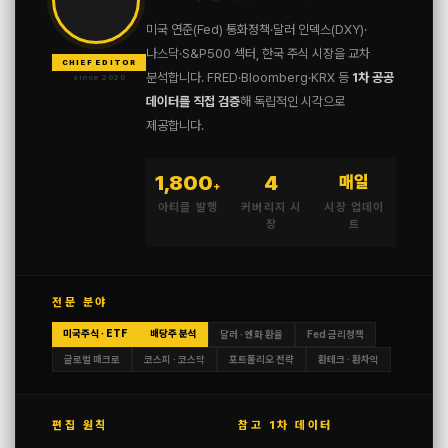
미국 연준(Fed) 통화정책·달러 인덱스(DXY)·
나스닥·S&P500 섹터, 한국 주식 시장을 교차
CHIEF EDITOR
분석합니다. FRED·Bloomberg·KRX 등
1차 공공
since 2020
데이터를 직접 검증
해 독립적인 시각으로
제공합니다.
1,800
4
매일
+
아티클 발행
커버리지 시
시장 업데이
장
트
전문 분야
미국주식 · ETF
배당주 분석
달러 · 엔화 환율
Fed 금리정책
글로벌 매크로
코스피 · 코스닥
포트폴리오 전략
환테크 · 환차익
편집 원칙
참고 1차 데이터