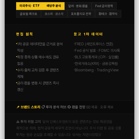
미국주식 · ETF
배당주 분석
달러 · 엔화 환율
Fed 금리정책
글로벌 매크로
코스피 · 코스닥
포트폴리오 전략
환테크 · 환차익
편집 원칙
참고 1차 데이터
1차 공공 데이터만을 근거로 분석
FRED (세인트루이스 연준)
작성
Fed 공식 발표 · FOMC 의사록
특정 종목·상품 매수·매도 권유
BLS 고용통계국 (CPI · 실업률)
없음
한국거래소(KRX) · 금융감독원
수치·출처 교차 검증 후 콘텐츠
Bloomberg · TradingView
게재
금리·환율 변동 시 콘텐츠 즉시
갱신
📌 브랜드 스토리
📋 투자 분석 허브
💱 환율 전망
✉️ 제휴 · 오류 제보
|
|
|
⚠️ 투자 위험 고지
달러 인베스트먼트의 모든 콘텐츠는 정보 제공만을
목적으로 하며, 법적·금융적·세무적 조언이 아닙니다. 주식·외환 등 금융 상품
투자는 원금 손실을 초래할 수 있습니다. 당사는 자본시장법상