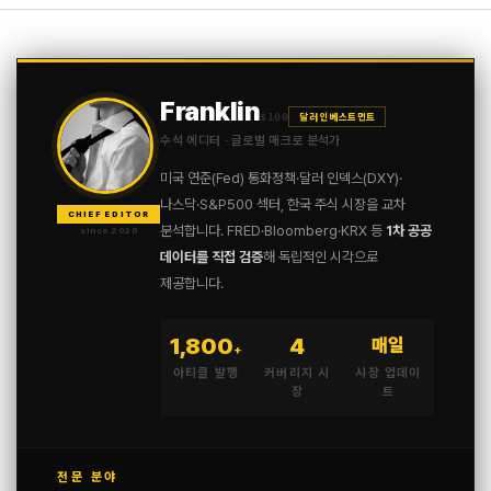
Franklin
$100
달러 인베스트먼트
수석 에디터 · 글로벌 매크로 분석가
미국 연준(Fed) 통화정책·달러 인덱스(DXY)·
나스닥·S&P500 섹터, 한국 주식 시장을 교차
CHIEF EDITOR
분석합니다. FRED·Bloomberg·KRX 등
1차 공공
since 2020
데이터를 직접 검증
해 독립적인 시각으로
제공합니다.
1,800
4
매일
+
아티클 발행
커버리지 시
시장 업데이
장
트
전문 분야