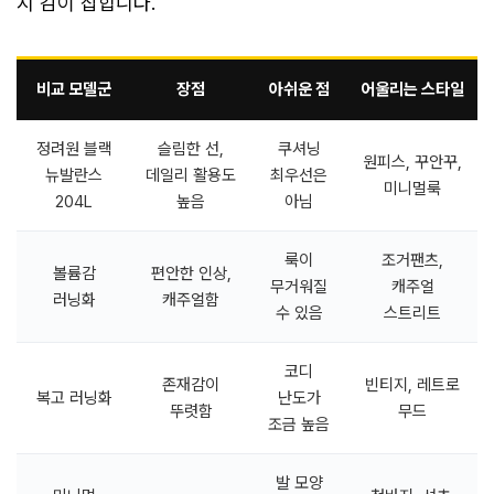
지 감이 잡힙니다.
비교 모델군
장점
아쉬운 점
어울리는 스타일
정려원 블랙
슬림한 선,
쿠셔닝
원피스, 꾸안꾸,
뉴발란스
데일리 활용도
최우선은
미니멀룩
204L
높음
아님
룩이
조거팬츠,
볼륨감
편안한 인상,
무거워질
캐주얼
러닝화
캐주얼함
수 있음
스트리트
코디
존재감이
빈티지, 레트로
복고 러닝화
난도가
뚜렷함
무드
조금 높음
발 모양