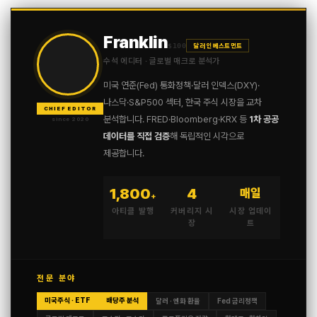
Franklin
$100
달러 인베스트먼트
수석 에디터 · 글로벌 매크로 분석가
미국 연준(Fed) 통화정책·달러 인덱스(DXY)·
나스닥·S&P500 섹터, 한국 주식 시장을 교차
CHIEF EDITOR
분석합니다. FRED·Bloomberg·KRX 등
1차 공공
since 2020
데이터를 직접 검증
해 독립적인 시각으로
제공합니다.
1,800
4
매일
+
아티클 발행
커버리지 시
시장 업데이
장
트
전문 분야
미국주식 · ETF
배당주 분석
달러 · 엔화 환율
Fed 금리정책