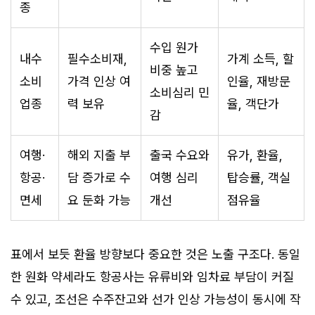
종
수입 원가
내수
필수소비재,
가계 소득, 할
비중 높고
소비
가격 인상 여
인율, 재방문
소비심리 민
업종
력 보유
율, 객단가
감
여행·
해외 지출 부
출국 수요와
유가, 환율,
항공·
담 증가로 수
여행 심리
탑승률, 객실
면세
요 둔화 가능
개선
점유율
표에서 보듯 환율 방향보다 중요한 것은 노출 구조다. 동일
한 원화 약세라도 항공사는 유류비와 임차료 부담이 커질
수 있고, 조선은 수주잔고와 선가 인상 가능성이 동시에 작