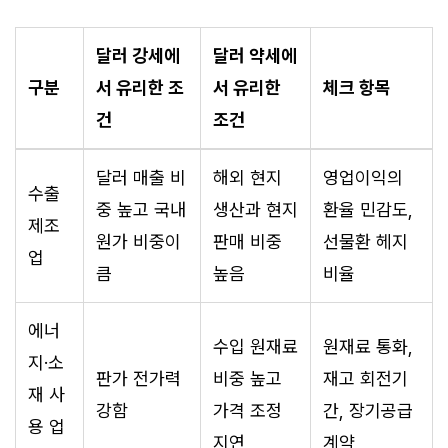
달러 강세에
달러 약세에
구분
서 유리한 조
서 유리한
체크 항목
건
조건
달러 매출 비
해외 현지
영업이익의
수출
중 높고 국내
생산과 현지
환율 민감도,
제조
원가 비중이
판매 비중
선물환 헤지
업
큼
높음
비율
에너
수입 원재료
원재료 통화,
지·소
판가 전가력
비중 높고
재고 회전기
재 사
강함
가격 조정
간, 장기공급
용 업
지연
계약