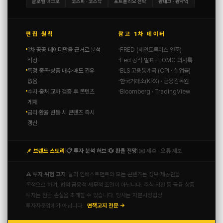
글로벌 매크로
코스피 · 코스닥
포트폴리오 전략
환테크 · 환차익
편집 원칙
참고 1차 데이터
1차 공공 데이터만을 근거로 분석
FRED (세인트루이스 연준)
작성
Fed 공식 발표 · FOMC 의사록
특정 종목·상품 매수·매도 권유
BLS 고용통계국 (CPI · 실업률)
없음
한국거래소(KRX) · 금융감독원
수치·출처 교차 검증 후 콘텐츠
Bloomberg · TradingView
게재
금리·환율 변동 시 콘텐츠 즉시
갱신
📌 브랜드 스토리
📋 투자 분석 허브
💱 환율 전망
✉️ 제휴 · 오류 제보
|
|
|
⚠️ 투자 위험 고지
달러 인베스트먼트의 모든 콘텐츠는 정보 제공만을
목적으로 하며, 법적·금융적·세무적 조언이 아닙니다. 주식·외환 등 금융 상품
투자는 원금 손실을 초래할 수 있습니다. 당사는 자본시장법상
투자자문업체가 아닙니다.
면책고지 전문 →