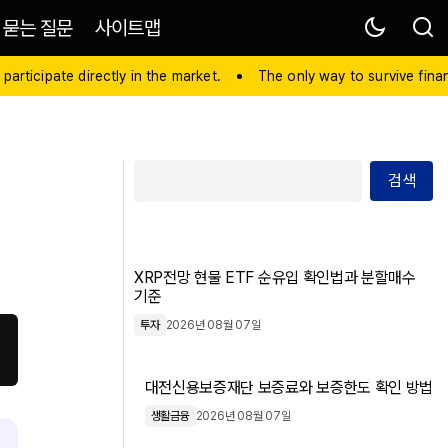
 묻는 질문
사이트맵
 participate directly in the market.
The only way to survive financ
검색
XRP전망 현물 ETF 순유입 확인법과 분할매수
기준
투자
2026년 08월 07일
대전신용보증재단 보증료와 보증한도 확인 방법
생활금융
2026년 08월 07일