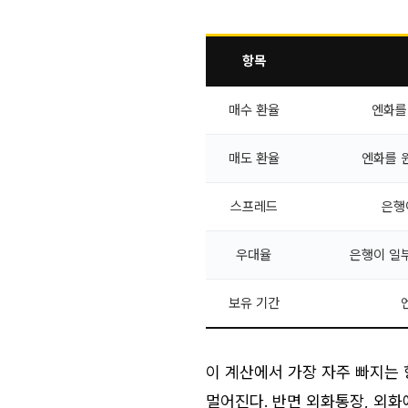
항목
매수 환율
엔화를
매도 환율
엔화를 
스프레드
은행
우대율
은행이 일
보유 기간
이 계산에서 가장 자주 빠지는
멀어진다. 반면 외화통장, 외화