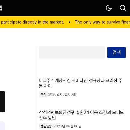
맵
 participate directly in the market.
The only way to survive financ
검색
미국주식개장시간 서머타임 정규장과 프리장 주
문 차이
투자
2026년 08월 06일
삼성생명보험금청구 실손24 이용 조건과 모니모
접수 방법
생활금융
2026년 08월 06일