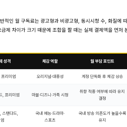
일반적인 월 구독료는 광고형과 비광고형, 동시시청 수, 화질에 
금제 차이가 크기 때문에 조합을 짤 때는 실제 결제액을 먼저 
제 성격
체감 역할
월 부담 포인트
, 프리미엄
오리지널·대중성
계정 단독화 후 체감 상승
취향 적중 여부에 따라 유지
드, 프리미엄
마블·디즈니·가족 시청
결정
, 스탠다드,
국내 예능·드라마·
국내 방송 의존도가 높을수록
미엄
스포츠
유지