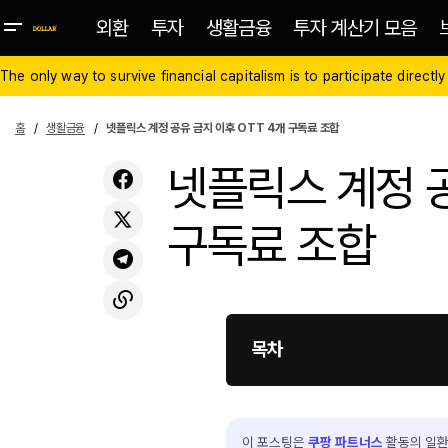
외환
투자
생활금융
투자 계산기 모음
The only way to survive financial capitalism is to participate directly
홈
생활금융
넷플릭스 계정 공유 금지 이후 OTT 4개 구독료 조합
넷플릭스 계정 공
구독료 조합
목차
이 포스팅은
쿠팡 파트너스
활동의 일환