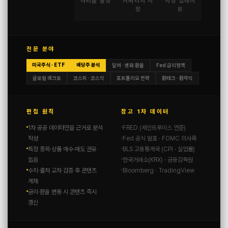
아티클 발행
커버리지 시
시장 업데이
장
트
전문 분야
미국주식 · ETF
배당주 분석
달러 · 엔화 환율
Fed 금리정책
글로벌 매크로
코스피 · 코스닥
포트폴리오 전략
환테크 · 환차익
편집 원칙
참고 1차 데이터
1차 공공 데이터만을 근거로 분석
FRED (세인트루이스 연준)
작성
Fed 공식 발표 · FOMC 의사록
특정 종목·상품 매수·매도 권유
BLS 고용통계국 (CPI · 실업률)
없음
한국거래소(KRX) · 금융감독원
수치·출처 교차 검증 후 콘텐츠
Bloomberg · TradingView
게재
금리·환율 변동 시 콘텐츠 즉시
갱신