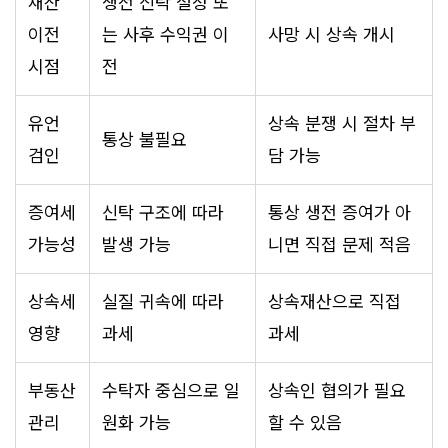
재산
생전 신탁 설정 또
이전
는 사후 수익권 이
사망 시 상속 개시
시점
전
유언
상속 분쟁 시 절차 부
통상 불필요
검인
담 가능
증여세
신탁 구조에 따라
통상 생전 증여가 아
가능성
발생 가능
니면 직접 문제 적음
상속세
실질 귀속에 따라
상속재산으로 직접
영향
과세
과세
부동산
수탁자 중심으로 일
상속인 협의가 필요
관리
원화 가능
할 수 있음