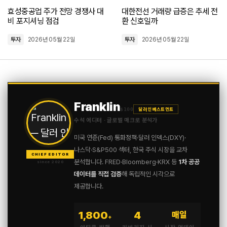
로그인
효성중공업 주가 전망 경쟁사 대
대한전선 거래량 급증은 추세 전
비 포지셔닝 점검
환 신호일까
투자
2026년 05월 22일
투자
2026년 05월 22일
Franklin
$100
달러 인베스트먼트
수석 에디터 · 글로벌 매크로 분석가
미국 연준(Fed) 통화정책·달러 인덱스(DXY)·
나스닥·S&P500 섹터, 한국 주식 시장을 교차
CHIEF EDITOR
분석합니다. FRED·Bloomberg·KRX 등
1차 공공
since 2020
데이터를 직접 검증
해 독립적인 시각으로
제공합니다.
1,800
4
매일
+