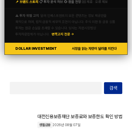
📌 브랜드 스토리
📋 투자 분석 허브
💱 환율 전망
✉️ 제휴 · 오류 제보
|
|
|
⚠️ 투자 위험 고지
달러 인베스트먼트의 모든 콘텐츠는 정보 제공만을
목적으로 하며, 법적·금융적·세무적 조언이 아닙니다. 주식·외환 등 금융 상품
투자는 원금 손실을 초래할 수 있습니다. 당사는 자본시장법상
투자자문업체가 아닙니다.
면책고지 전문 →
DOLLAR INVESTMENT
시장을 읽는 자만이 달러를 지킨다
검색
대전신용보증재단 보증료와 보증한도 확인 방법
생활금융
2026년 08월 07일