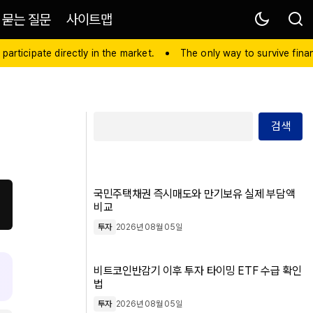
 묻는 질문
사이트맵
 participate directly in the market.
The only way to survive financ
검색
국민주택채권 즉시매도와 만기보유 실제 부담액
비교
투자
2026년 08월 05일
비트코인반감기 이후 투자 타이밍 ETF 수급 확인
법
투자
2026년 08월 05일