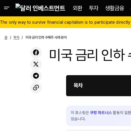
외환
투자
생활금융
The only way to survive financial capitalism is to participate directly
홈
투자
미국 금리 인하 수혜주 사례 분석
미국 금리 인하
목차
이 포스팅은
쿠팡 파트너스
활동의 일환
않습니다.