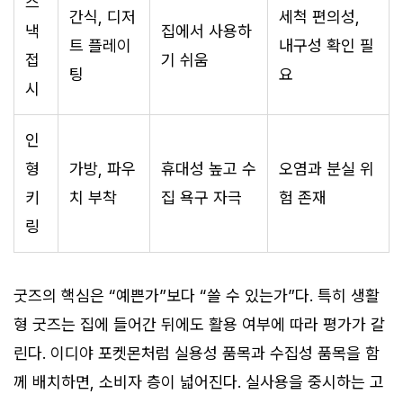
스
간식, 디저
세척 편의성,
낵
집에서 사용하
트 플레이
내구성 확인 필
접
기 쉬움
팅
요
시
인
형
가방, 파우
휴대성 높고 수
오염과 분실 위
키
치 부착
집 욕구 자극
험 존재
링
굿즈의 핵심은 “예쁜가”보다 “쓸 수 있는가”다. 특히 생활
형 굿즈는 집에 들어간 뒤에도 활용 여부에 따라 평가가 갈
린다. 이디야 포켓몬처럼 실용성 품목과 수집성 품목을 함
께 배치하면, 소비자 층이 넓어진다. 실사용을 중시하는 고