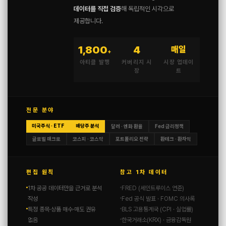
데이터를 직접 검증
해 독립적인 시각으로
제공합니다.
1,800
4
매일
+
아티클 발행
커버리지 시
시장 업데이
장
트
전문 분야
미국주식 · ETF
배당주 분석
달러 · 엔화 환율
Fed 금리정책
글로벌 매크로
코스피 · 코스닥
포트폴리오 전략
환테크 · 환차익
편집 원칙
참고 1차 데이터
1차 공공 데이터만을 근거로 분석
FRED (세인트루이스 연준)
작성
Fed 공식 발표 · FOMC 의사록
특정 종목·상품 매수·매도 권유
BLS 고용통계국 (CPI · 실업률)
없음
한국거래소(KRX) · 금융감독원