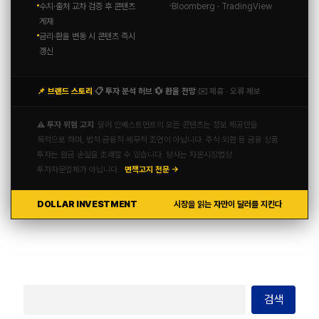
수치·출처 교차 검증 후 콘텐츠
Bloomberg · TradingView
게재
금리·환율 변동 시 콘텐츠 즉시
갱신
📌 브랜드 스토리
📋 투자 분석 허브
💱 환율 전망
✉️ 제휴 · 오류 제보
|
|
|
⚠️ 투자 위험 고지
달러 인베스트먼트의 모든 콘텐츠는 정보 제공만을
목적으로 하며, 법적·금융적·세무적 조언이 아닙니다. 주식·외환 등 금융 상품
투자는 원금 손실을 초래할 수 있습니다. 당사는 자본시장법상
투자자문업체가 아닙니다.
면책고지 전문 →
DOLLAR INVESTMENT
시장을 읽는 자만이 달러를 지킨다
검색