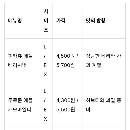
사
메뉴명
이
가격
맛의 방향
즈
L
피카츄 애플
/
4,500원 /
상큼한 베리와 사
베리셔벗
E
5,700원
과 계열
X
L
두르쿤 애플
/
4,300원 /
허브티와 과일 풍
캐모마일티
E
5,500원
미
X