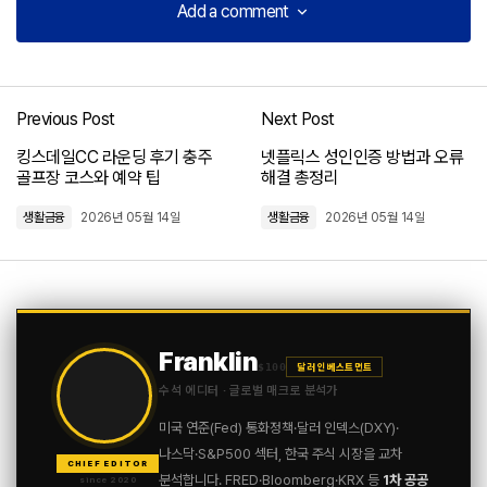
Add a comment
Add a comment
Previous Post
Next Post
로그인
킹스데일CC 라운딩 후기 충주
넷플릭스 성인인증 방법과 오류
골프장 코스와 예약 팁
해결 총정리
생활금융
2026년 05월 14일
생활금융
2026년 05월 14일
Franklin
$100
달러 인베스트먼트
수석 에디터 · 글로벌 매크로 분석가
미국 연준(Fed) 통화정책·달러 인덱스(DXY)·
나스닥·S&P500 섹터, 한국 주식 시장을 교차
CHIEF EDITOR
분석합니다. FRED·Bloomberg·KRX 등
1차 공공
since 2020