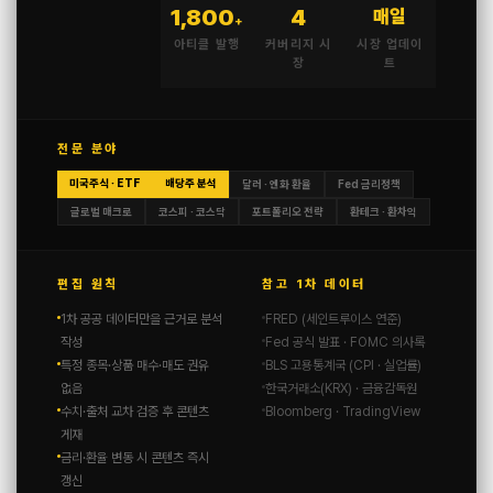
1,800
4
매일
+
아티클 발행
커버리지 시
시장 업데이
장
트
전문 분야
미국주식 · ETF
배당주 분석
달러 · 엔화 환율
Fed 금리정책
글로벌 매크로
코스피 · 코스닥
포트폴리오 전략
환테크 · 환차익
편집 원칙
참고 1차 데이터
1차 공공 데이터만을 근거로 분석
FRED (세인트루이스 연준)
작성
Fed 공식 발표 · FOMC 의사록
특정 종목·상품 매수·매도 권유
BLS 고용통계국 (CPI · 실업률)
없음
한국거래소(KRX) · 금융감독원
수치·출처 교차 검증 후 콘텐츠
Bloomberg · TradingView
게재
금리·환율 변동 시 콘텐츠 즉시
갱신