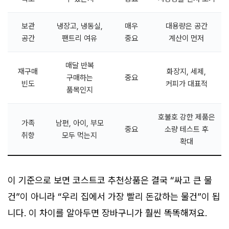
보관
냉장고, 냉동실,
매우
대용량은 공간
공간
팬트리 여유
중요
계산이 먼저
매달 반복
재구매
화장지, 세제,
구매하는
중요
빈도
커피가 대표적
품목인지
호불호 강한 제품은
가족
남편, 아이, 부모
중요
소량 테스트 후
취향
모두 먹는지
확대
이 기준으로 보면 코스트코 추천상품은 결국 “싸고 큰 물
건”이 아니라 “우리 집에서 가장 빨리 돈값하는 물건”이 됩
니다. 이 차이를 알아두면 장바구니가 훨씬 똑똑해져요.