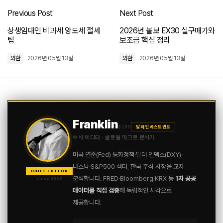
Previous Post
Next Post
로그인
상생임대인 비과세 양도세 절세
2026년 볼보 EX30 실구매가와
팁
보조금 핵심 정리
외환
2026년 05월 13일
외환
2026년 05월 13일
Franklin
$100
달러 인베스트먼트
수석 에디터 · 글로벌 매크로 분석가
미국 연준(Fed) 통화정책·달러 인덱스(DXY)·
나스닥·S&P500 섹터, 한국 주식 시장을 교차
CHIEF EDITOR
분석합니다. FRED·Bloomberg·KRX 등
1차 공공
since 2020
데이터를 직접 검증
해 독립적인 시각으로
제공합니다.