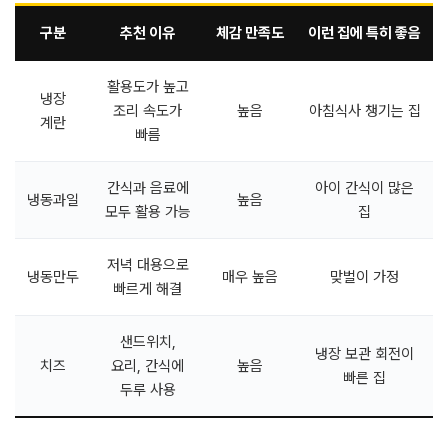
구분
추천 이유
체감 만족도
이런 집에 특히 좋음
활용도가 높고
냉장
조리 속도가
높음
아침식사 챙기는 집
계란
빠름
간식과 음료에
아이 간식이 많은
냉동과일
높음
모두 활용 가능
집
저녁 대용으로
냉동만두
매우 높음
맞벌이 가정
빠르게 해결
샌드위치,
냉장 보관 회전이
치즈
요리, 간식에
높음
빠른 집
두루 사용