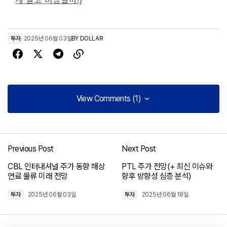
투자
2025년 06월 03일
BY
DOLLAR
View Comments (1)
View Comments (1)
[…] 그래닛셰어즈 엔비디아 데일리 2배 롱 ETF 주가, 투자 위
험성, 그리고 효과적… […]
Previous Post
Next Post
아이셰어즈 초단기 미국 국고채 ETF SHV 주가 전망 및 투자 전략
CBL 인터내셔널 주가 동향 해상
PTL 주가 전망(+ 최신 이슈와
2025년 08월 24일 at 10:03 오전
연료 물류 미래 전망
향후 방향성 심층 분석)
투자
2025년 06월 03일
투자
2025년 06월 18일