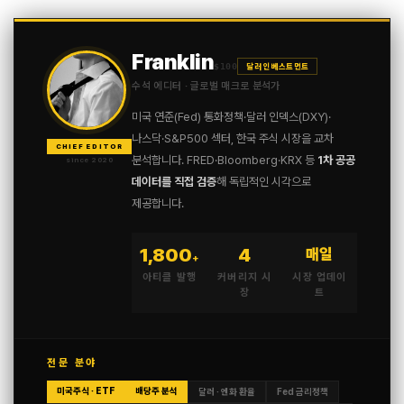
Franklin
$100
달러 인베스트먼트
수석 에디터 · 글로벌 매크로 분석가
미국 연준(Fed) 통화정책·달러 인덱스(DXY)·
나스닥·S&P500 섹터, 한국 주식 시장을 교차
CHIEF EDITOR
분석합니다. FRED·Bloomberg·KRX 등
1차 공공
since 2020
데이터를 직접 검증
해 독립적인 시각으로
제공합니다.
1,800
4
매일
+
아티클 발행
커버리지 시
시장 업데이
장
트
전문 분야
미국주식 · ETF
배당주 분석
달러 · 엔화 환율
Fed 금리정책