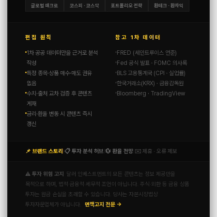
글로벌 매크로
코스피 · 코스닥
포트폴리오 전략
환테크 · 환차익
편집 원칙
참고 1차 데이터
1차 공공 데이터만을 근거로 분석
FRED (세인트루이스 연준)
작성
Fed 공식 발표 · FOMC 의사록
특정 종목·상품 매수·매도 권유
BLS 고용통계국 (CPI · 실업률)
없음
한국거래소(KRX) · 금융감독원
수치·출처 교차 검증 후 콘텐츠
Bloomberg · TradingView
게재
금리·환율 변동 시 콘텐츠 즉시
갱신
📌 브랜드 스토리
📋 투자 분석 허브
💱 환율 전망
✉️ 제휴 · 오류 제보
|
|
|
⚠️ 투자 위험 고지
달러 인베스트먼트의 모든 콘텐츠는 정보 제공만을
목적으로 하며, 법적·금융적·세무적 조언이 아닙니다. 주식·외환 등 금융 상품
투자는 원금 손실을 초래할 수 있습니다. 당사는 자본시장법상
투자자문업체가 아닙니다.
면책고지 전문 →