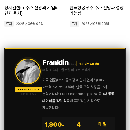
2025년 08월 23일 at 11:48 오후
상지건설(+ 주가 전망과 기업의
한국항공우주 주가 전망과 성장
현재 위치)
가능성
투자
2025년 06월 03일
투자
2025년 06월 03일
[…] 동양철관 주가 전망 및 핵심 사업 분석 […]
뉴코 주가 전망 투자 전략 및 핵심 분석
2025년 08월 24일 at 10:15 오전
Franklin
$100
달러 인베스트먼트
수석 에디터 · 글로벌 매크로 분석가
미국 연준(Fed) 통화정책·달러 인덱스(DXY)·
나스닥·S&P500 섹터, 한국 주식 시장을 교차
CHIEF EDITOR
분석합니다. FRED·Bloomberg·KRX 등
1차 공공
since 2020
데이터를 직접 검증
해 독립적인 시각으로
제공합니다.
1,800
4
매일
+