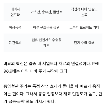
에너지
직접적 테마 민감도
가스관, 송유관, 플랜트
인프라
높음
해상풍력
하부 구조물용 강관
고부가 프로젝트 기대
원유·천연가스 수송용
강관업체
단기 수급 촉매
강관
비교의 핵심은 업종 내 서열보다 재료의 연결성이다. PER
98.9배는 이익 대비 주가 부담이 크다.
동양철관 주가는 특정 산업 호재가 들어올 때 빠르게 움직
이는 편이다. 그래서 동종 업종보다 재료 민감도가 높고, 단
기 급등·급락 폭도 커지기 쉽다.