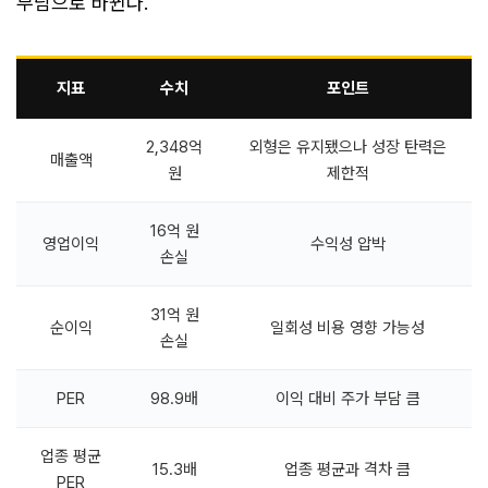
부담으로 바뀐다.
지표
수치
포인트
2,348억
외형은 유지됐으나 성장 탄력은
매출액
원
제한적
16억 원
영업이익
수익성 압박
손실
31억 원
순이익
일회성 비용 영향 가능성
손실
PER
98.9배
이익 대비 주가 부담 큼
업종 평균
15.3배
업종 평균과 격차 큼
PER