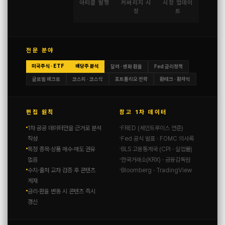
아티클 발행
커버리지 시
시장 업데이
장
트
전문 분야
미국주식 · ETF
배당주 분석
달러 · 엔화 환율
Fed 금리정책
글로벌 매크로
코스피 · 코스닥
포트폴리오 전략
환테크 · 환차익
편집 원칙
참고 1차 데이터
1차 공공 데이터만을 근거로 분석
FRED (세인트루이스 연준)
작성
Fed 공식 발표 · FOMC 의사록
특정 종목·상품 매수·매도 권유
BLS 고용통계국 (CPI · 실업률)
없음
한국거래소(KRX) · 금융감독원
수치·출처 교차 검증 후 콘텐츠
Bloomberg · TradingView
게재
금리·환율 변동 시 콘텐츠 즉시
갱신