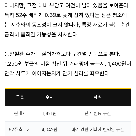
아니지만, 고점 대비 부담도 여전히 남아 있음을 보여준다.
특히 52주 베타가 0.39로 낮게 잡혀 있다는 점은 평소에
는 지수와의 동조성이 크지 않다가, 특정 재료가 붙는 순간
급격히 움직일 가능성을 시사한다.
동양철관 주가는 절대가격보다 구간별 반응으로 본다.
1,255원 부근의 저점 확인 뒤 거래량이 붙는지, 1,400원대
안착 시도가 이어지는지가 단기 심리를 좌우한다.
구분
수치
해석
현재가
1,421원
단기 반등 구간
52주 최고가
4,042원
과거 강한 기대가 반영된 구간