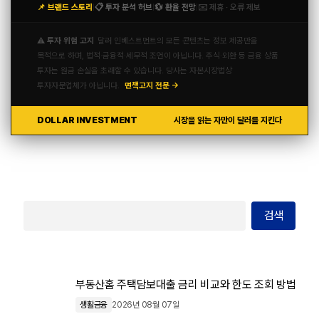
📌 브랜드 스토리
📋 투자 분석 허브
💱 환율 전망
✉️ 제휴 · 오류 제보
|
|
|
⚠️ 투자 위험 고지
달러 인베스트먼트의 모든 콘텐츠는 정보 제공만을
목적으로 하며, 법적·금융적·세무적 조언이 아닙니다. 주식·외환 등 금융 상품
투자는 원금 손실을 초래할 수 있습니다. 당사는 자본시장법상
투자자문업체가 아닙니다.
면책고지 전문 →
DOLLAR INVESTMENT
시장을 읽는 자만이 달러를 지킨다
검색
부동산홈 주택담보대출 금리 비교와 한도 조회 방법
생활금융
2026년 08월 07일