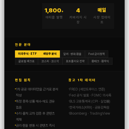
1,800
4
매일
+
아티클 발행
커버리지 시
시장 업데이
장
트
전문 분야
미국주식 · ETF
배당주 분석
달러 · 엔화 환율
Fed 금리정책
글로벌 매크로
코스피 · 코스닥
포트폴리오 전략
환테크 · 환차익
편집 원칙
참고 1차 데이터
1차 공공 데이터만을 근거로 분석
FRED (세인트루이스 연준)
작성
Fed 공식 발표 · FOMC 의사록
특정 종목·상품 매수·매도 권유
BLS 고용통계국 (CPI · 실업률)
없음
한국거래소(KRX) · 금융감독원
수치·출처 교차 검증 후 콘텐츠
Bloomberg · TradingView
게재
금리·환율 변동 시 콘텐츠 즉시