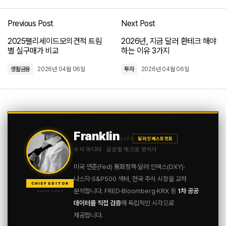
Previous Post
Next Post
로그인
2025팰리세이드모의견적 트림
2026년, 지금 달러 환테크 해야
별 실구매가 비교
하는 이유 3가지
생활금융
2026년 04월 06일
투자
2026년 04월 06일
Franklin
$100
달러 인베스트먼트
수석 에디터 · 글로벌 매크로 분석가
미국 연준(Fed) 통화정책·달러 인덱스(DXY)·
나스닥·S&P500 섹터, 한국 주식 시장을 교차
CHIEF EDITOR
분석합니다. FRED·Bloomberg·KRX 등
1차 공공
since 2020
데이터를 직접 검증
해 독립적인 시각으로
제공합니다.