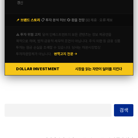
갱신
📌 브랜드 스토리
📋 투자 분석 허브
💱 환율 전망
✉️ 제휴 · 오류 제보
|
|
|
⚠️ 투자 위험 고지
달러 인베스트먼트의 모든 콘텐츠는 정보 제공만을
목적으로 하며, 법적·금융적·세무적 조언이 아닙니다. 주식·외환 등 금융 상품
투자는 원금 손실을 초래할 수 있습니다. 당사는 자본시장법상
투자자문업체가 아닙니다.
면책고지 전문 →
DOLLAR INVESTMENT
시장을 읽는 자만이 달러를 지킨다
검색