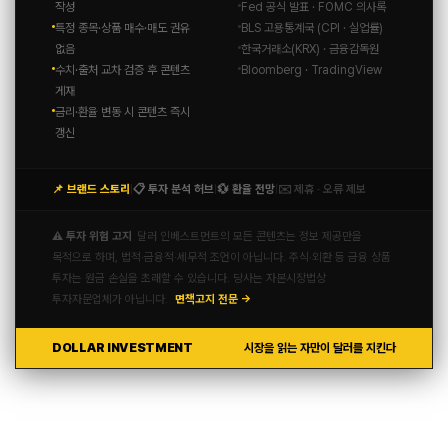
작성
Fed 공식 발표 · FOMC 의사록
특정 종목·상품 매수·매도 권유
BLS 고용통계국 (CPI · 실업률)
없음
한국거래소(KRX) · 금융감독원
수치·출처 교차 검증 후 콘텐츠
Bloomberg · TradingView
게재
금리·환율 변동 시 콘텐츠 즉시
갱신
📌 브랜드 스토리
📋 투자 분석 허브
💱 환율 전망
✉️ 제휴 · 오류 제보
|
|
|
⚠️ 투자 위험 고지
달러 인베스트먼트의 모든 콘텐츠는 정보 제공만을
목적으로 하며, 법적·금융적·세무적 조언이 아닙니다. 주식·외환 등 금융 상품
투자는 원금 손실을 초래할 수 있습니다. 당사는 자본시장법상
투자자문업체가 아닙니다.
면책고지 전문 →
DOLLAR INVESTMENT
시장을 읽는 자만이 달러를 지킨다