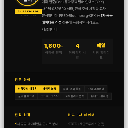
미국 연준(Fed) 통화정책·달러 인덱스(DXY)·
나스닥·S&P500 섹터, 한국 주식 시장을 교차
CHIEF EDITOR
분석합니다. FRED·Bloomberg·KRX 등
1차 공공
since 2020
데이터를 직접 검증
해 독립적인 시각으로
제공합니다.
1,800
4
매일
+
아티클 발행
커버리지 시
시장 업데이
장
트
전문 분야
미국주식 · ETF
배당주 분석
달러 · 엔화 환율
Fed 금리정책
글로벌 매크로
코스피 · 코스닥
포트폴리오 전략
환테크 · 환차익
편집 원칙
참고 1차 데이터
1차 공공 데이터만을 근거로 분석
FRED (세인트루이스 연준)