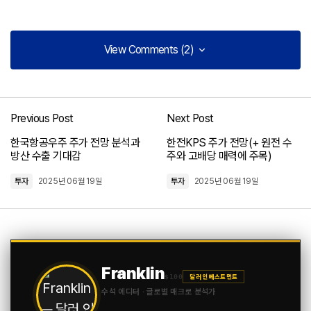
View Comments (2)
View Comments (2)
[…] 보로노이 주가 전망(+ 차세대 항암 신약의 가치와 미래 성
장 가능성) […]
Previous Post
Next Post
지노믹트리(+ 주가 전망 혁신적인 암 조기 진단 기술과 미래 성장 가능성)
한국항공우주 주가 전망 분석과
한전KPS 주가 전망(+ 원전 수
2025년 08월 24일 at 6:56 오전
방산 수출 기대감
주와 고배당 매력에 주목)
투자
2025년 06월 19일
투자
2025년 06월 19일
[…] 보로노이 주가 전망(+ 차세대 항암 신약의 가치와 미래 성
장 가능성) […]
일라이 릴리 주가 전망, 혁신적인 신약 파이프라인과 시장 지배력
2025년 08월 24일 at 10:25 오전
Franklin
$100
달러 인베스트먼트
수석 에디터 · 글로벌 매크로 분석가