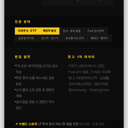
전문 분야
미국주식 · ETF
배당주 분석
달러 · 엔화 환율
Fed 금리정책
글로벌 매크로
코스피 · 코스닥
포트폴리오 전략
환테크 · 환차익
편집 원칙
참고 1차 데이터
1차 공공 데이터만을 근거로 분석
FRED (세인트루이스 연준)
작성
Fed 공식 발표 · FOMC 의사록
특정 종목·상품 매수·매도 권유
BLS 고용통계국 (CPI · 실업률)
없음
한국거래소(KRX) · 금융감독원
수치·출처 교차 검증 후 콘텐츠
Bloomberg · TradingView
게재
금리·환율 변동 시 콘텐츠 즉시
갱신
📌 브랜드 스토리
📋 투자 분석 허브
💱 환율 전망
✉️ 제휴 · 오류 제보
|
|
|