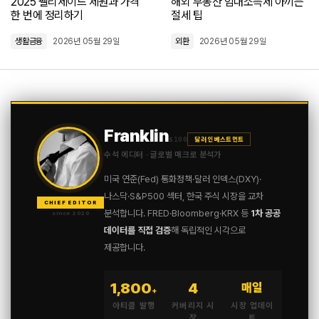
2025 팰리세이드 제원과 가격
해외 부동산 임대소득세 아끼는
한 번에 정리하기
절세 팁
생활금융
2026년 05월 29일
외환
2026년 05월 29일
Franklin
$100
달러 인베스트먼트
수석 에디터 · 글로벌 매크로 분석가
미국 연준(Fed) 통화정책·달러 인덱스(DXY)·
나스닥·S&P500 섹터, 한국 주식 시장을 교차
CHIEF EDITOR
분석합니다. FRED·Bloomberg·KRX 등
1차 공공
since 2020
데이터를 직접 검증
해 독립적인 시각으로
제공합니다.
1,800
4
매일
+
아티클 발행
커버리지 시
시장 업데이
장
트