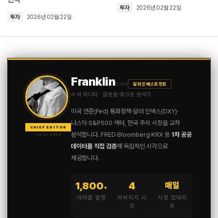
투자
2026년 02월 22일
투자
2026년 02월 22일
Franklin
$100
달러 인베스트먼트
수석 에디터 · 글로벌 매크로 분석가
미국 연준(Fed) 통화정책·달러 인덱스(DXY)·
나스닥·S&P500 섹터, 한국 주식 시장을 교차
CHIEF EDITOR
분석합니다. FRED·Bloomberg·KRX 등
1차 공공
since 2020
데이터를 직접 검증
해 독립적인 시각으로
제공합니다.
1,800
4
매일
+
아티클 발행
커버리지 시
시장 업데이
장
트