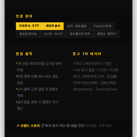
전문 분야
미국주식 · ETF
배당주 분석
달러 · 엔화 환율
Fed 금리정책
글로벌 매크로
코스피 · 코스닥
포트폴리오 전략
환테크 · 환차익
편집 원칙
참고 1차 데이터
1차 공공 데이터만을 근거로 분석
FRED (세인트루이스 연준)
작성
Fed 공식 발표 · FOMC 의사록
특정 종목·상품 매수·매도 권유
BLS 고용통계국 (CPI · 실업률)
없음
한국거래소(KRX) · 금융감독원
수치·출처 교차 검증 후 콘텐츠
Bloomberg · TradingView
게재
금리·환율 변동 시 콘텐츠 즉시
갱신
📌 브랜드 스토리
📋 투자 분석 허브
💱 환율 전망
✉️ 제휴 · 오류 제보
|
|
|