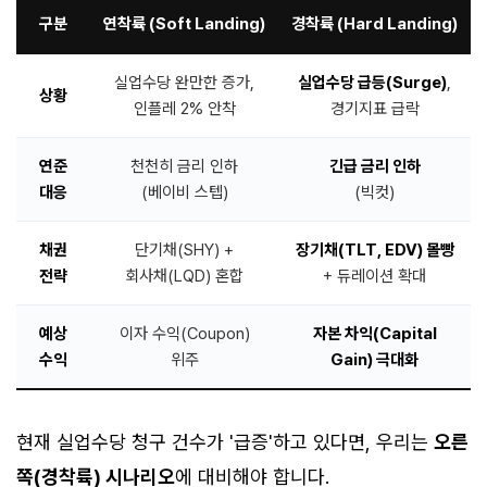
구분
연착륙 (Soft Landing)
경착륙 (Hard Landing)
실업수당 완만한 증가,
실업수당 급등(Surge)
,
상황
인플레 2% 안착
경기지표 급락
연준
천천히 금리 인하
긴급 금리 인하
대응
(베이비 스텝)
(빅컷)
채권
단기채(SHY) +
장기채(TLT, EDV) 몰빵
전략
회사채(LQD) 혼합
+ 듀레이션 확대
예상
이자 수익(Coupon)
자본 차익(Capital
수익
위주
Gain) 극대화
현재 실업수당 청구 건수가 '급증'하고 있다면, 우리는
오른
쪽(경착륙) 시나리오
에 대비해야 합니다.