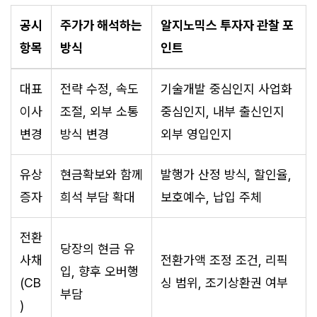
공시
주가가 해석하는
알지노믹스 투자자 관찰 포
항목
방식
인트
대표
전략 수정, 속도
기술개발 중심인지 사업화
이사
조절, 외부 소통
중심인지, 내부 출신인지
변경
방식 변경
외부 영입인지
유상
현금확보와 함께
발행가 산정 방식, 할인율,
증자
희석 부담 확대
보호예수, 납입 주체
전환
당장의 현금 유
사채
전환가액 조정 조건, 리픽
입, 향후 오버행
(CB
싱 범위, 조기상환권 여부
부담
)