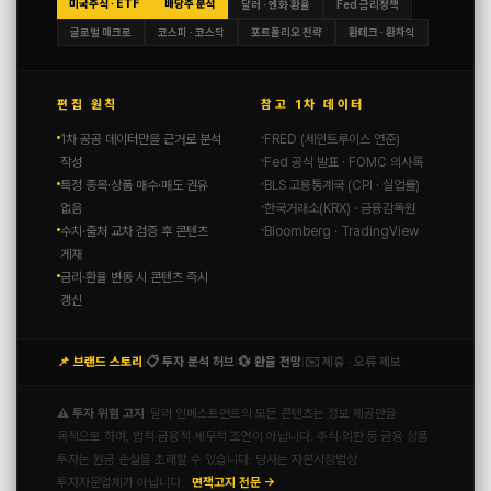
미국주식 · ETF
배당주 분석
달러 · 엔화 환율
Fed 금리정책
글로벌 매크로
코스피 · 코스닥
포트폴리오 전략
환테크 · 환차익
편집 원칙
참고 1차 데이터
1차 공공 데이터만을 근거로 분석
FRED (세인트루이스 연준)
작성
Fed 공식 발표 · FOMC 의사록
특정 종목·상품 매수·매도 권유
BLS 고용통계국 (CPI · 실업률)
없음
한국거래소(KRX) · 금융감독원
수치·출처 교차 검증 후 콘텐츠
Bloomberg · TradingView
게재
금리·환율 변동 시 콘텐츠 즉시
갱신
📌 브랜드 스토리
📋 투자 분석 허브
💱 환율 전망
✉️ 제휴 · 오류 제보
|
|
|
⚠️ 투자 위험 고지
달러 인베스트먼트의 모든 콘텐츠는 정보 제공만을
목적으로 하며, 법적·금융적·세무적 조언이 아닙니다. 주식·외환 등 금융 상품
투자는 원금 손실을 초래할 수 있습니다. 당사는 자본시장법상
투자자문업체가 아닙니다.
면책고지 전문 →