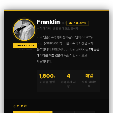
Franklin
$100
달러 인베스트먼트
수석 에디터 · 글로벌 매크로 분석가
미국 연준(Fed) 통화정책·달러 인덱스(DXY)·
나스닥·S&P500 섹터, 한국 주식 시장을 교차
CHIEF EDITOR
분석합니다. FRED·Bloomberg·KRX 등
1차 공공
since 2020
데이터를 직접 검증
해 독립적인 시각으로
제공합니다.
1,800
4
매일
+
아티클 발행
커버리지 시
시장 업데이
장
트
전문 분야