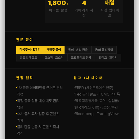
1,800
4
매일
+
리졸브 AI 주가 전망, AI 상거래 혁신을 이끄는 기업의 가치 분석
아티클 발행
커버리지 시
시장 업데이
2025년 08월 24일 at 10:49 오전
장
트
전문 분야
미국주식 · ETF
배당주 분석
달러 · 엔화 환율
Fed 금리정책
글로벌 매크로
코스피 · 코스닥
포트폴리오 전략
환테크 · 환차익
편집 원칙
참고 1차 데이터
1차 공공 데이터만을 근거로 분석
FRED (세인트루이스 연준)
작성
Fed 공식 발표 · FOMC 의사록
특정 종목·상품 매수·매도 권유
BLS 고용통계국 (CPI · 실업률)
없음
한국거래소(KRX) · 금융감독원
수치·출처 교차 검증 후 콘텐츠
Bloomberg · TradingView
게재
금리·환율 변동 시 콘텐츠 즉시
갱신