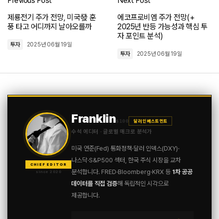
공존) […]
Previous Post
Next Post
폴라리스AI 주가 전망(+ AI 기술력과 신사업으로 도약할까!)
제룡전기 주가 전망, 미국發 훈
에코프로비엠 주가 전망(+
2025년 08월 23일 at 8:00 오후
풍 타고 어디까지 날아오를까
2025년 반등 가능성과 핵심 투
자 포인트 분석)
투자
2025년 06월 19일
투자
2025년 06월 19일
[…] 에브리봇 주가 전망(+ AI 로봇 신사업과 실적 개선 기대감
공존) […]
셀바스AI 주가 전망(+ AI 의료 혁신과 공공 부문 확대로 날개 다나!)
2025년 08월 23일 at 8:09 오후
Franklin
$100
달러 인베스트먼트
[…] 에브리봇 주가 전망(+ AI 로봇 신사업과 실적 개선 기대감
수석 에디터 · 글로벌 매크로 분석가
공존) […]
미국 연준(Fed) 통화정책·달러 인덱스(DXY)·
포바이포 주가 전망(+ AI 기술 성장과 시장 기회)
나스닥·S&P500 섹터, 한국 주식 시장을 교차
CHIEF EDITOR
2025년 08월 23일 at 11:39 오후
분석합니다. FRED·Bloomberg·KRX 등
1차 공공
since 2020
데이터를 직접 검증
해 독립적인 시각으로
제공합니다.
[…] 에브리봇 주가 전망(+ AI 로봇 신사업과 실적 개선 기대감
공존) […]