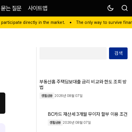
 묻는 질문
사이트맵
 participate directly in the market.
The only way to survive financ
검색
부동산홈 주택담보대출 금리 비교와 한도 조회 방
법
생활금융
2026년 08월 07일
BC카드 재산세 3개월 무이자 할부 이용 조건
생활금융
2026년 08월 07일