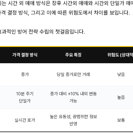
는 시간 외 매매 방식은 장후 시간외 매매와 시간외 단일가 매
 가격 결정 방식, 그리고 이에 따른 위험도에서 차이를 보입니다.
효과적인 방어 전략 수립의 첫걸음입니다.
가격 결정 방식
주요 특징
위험도 (상대적
종가
당일 종가로만 거래
낮음
10분 주기
종가 대비 ±10% 내외 변동
높음
단일가
가능
높은 유동성, 광범위한 정보
실시간 호가
보통
반영