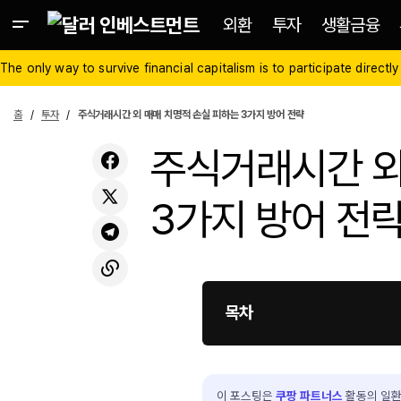
외환
투자
생활금융
The only way to survive financial capitalism is to participate directly
홈
투자
주식거래시간 외 매매 치명적 손실 피하는 3가지 방어 전략
주식거래시간 외
3가지 방어 전
목차
이 포스팅은
쿠팡 파트너스
활동의 일환