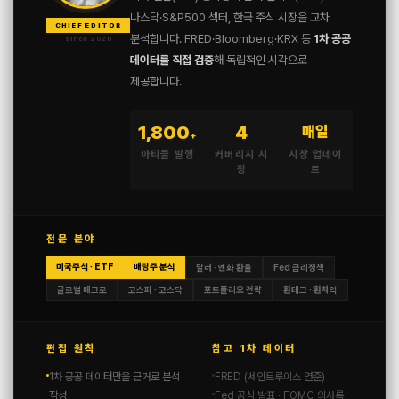
나스닥·S&P500 섹터, 한국 주식 시장을 교차
CHIEF EDITOR
분석합니다. FRED·Bloomberg·KRX 등
1차 공공
since 2020
데이터를 직접 검증
해 독립적인 시각으로
제공합니다.
1,800
4
매일
+
아티클 발행
커버리지 시
시장 업데이
장
트
전문 분야
미국주식 · ETF
배당주 분석
달러 · 엔화 환율
Fed 금리정책
글로벌 매크로
코스피 · 코스닥
포트폴리오 전략
환테크 · 환차익
편집 원칙
참고 1차 데이터
1차 공공 데이터만을 근거로 분석
FRED (세인트루이스 연준)
작성
Fed 공식 발표 · FOMC 의사록