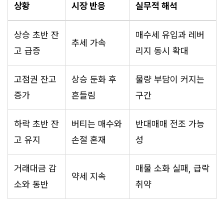
상황
시장 반응
실무적 해석
상승 초반 잔
매수세 유입과 레버
추세 가속
고 급증
리지 동시 확대
고점권 잔고
상승 둔화 후
물량 부담이 커지는
증가
흔들림
구간
하락 초반 잔
버티는 매수와
반대매매 전조 가능
고 유지
손절 혼재
성
거래대금 감
매물 소화 실패, 급락
약세 지속
소와 동반
취약