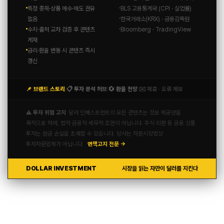
특정 종목·상품 매수·매도 권유
BLS 고용통계국 (CPI · 실업률)
없음
한국거래소(KRX) · 금융감독원
수치·출처 교차 검증 후 콘텐츠
Bloomberg · TradingView
게재
금리·환율 변동 시 콘텐츠 즉시
갱신
📌 브랜드 스토리
📋 투자 분석 허브
💱 환율 전망
✉️ 제휴 · 오류 제보
|
|
|
⚠️ 투자 위험 고지
달러 인베스트먼트의 모든 콘텐츠는 정보 제공만을
목적으로 하며, 법적·금융적·세무적 조언이 아닙니다. 주식·외환 등 금융 상품
투자는 원금 손실을 초래할 수 있습니다. 당사는 자본시장법상
투자자문업체가 아닙니다.
면책고지 전문 →
DOLLAR INVESTMENT
시장을 읽는 자만이 달러를 지킨다