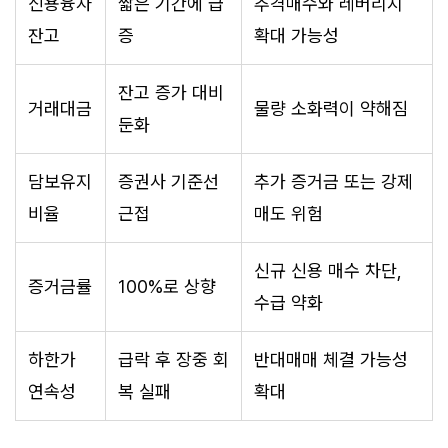
신용융자
짧은 기간에 급
추격매수와 레버리지
잔고
증
확대 가능성
잔고 증가 대비
거래대금
물량 소화력이 약해짐
둔화
담보유지
증권사 기준선
추가 증거금 또는 강제
비율
근접
매도 위험
신규 신용 매수 차단,
증거금률
100%로 상향
수급 약화
하한가
급락 후 장중 회
반대매매 체결 가능성
연속성
복 실패
확대