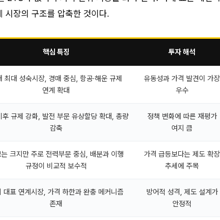
 시장의 구조를 압축한 것이다.
핵심 특징
투자 해석
 최대 성숙시장, 경매 중심, 항공·해운 규제
유동성과 가격 발견이 가장
연계 확대
우수
이후 규제 강화, 발전 부문 유상할당 확대, 총량
정책 변화에 따른 재평가
감축
여지 큼
는 크지만 주로 전력부문 중심, 배분과 이행
가격 급등보다는 제도 확장
규정이 비교적 보수적
추세에 주목
 대표 연계시장, 가격 하한과 완충 메커니즘
방어적 성격, 제도 설계가
존재
안정적