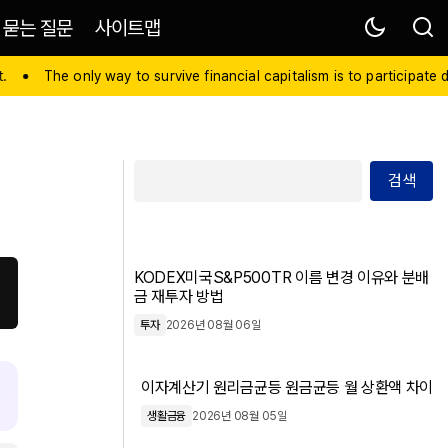
 묻는 질문
사이트맵
The only way to survive financial capitalism is to participate directl
검색
KODEX미국S&P500TR 이름 변경 이유와 분배
금 재투자 방법
투자
2026년 08월 06일
이자계산기 원리금균등 원금균등 월 상환액 차이
생활금융
2026년 08월 05일