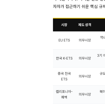
자자가 접근하기 쉬운 핵심 규제
시장
제도 성격
역내
EU ETS
의무시장
3기 
한국 K-ETS
의무시장
중국 전국
규모
의무시장
ETS
캘리포니아-
북미
의무시장
퀘벡