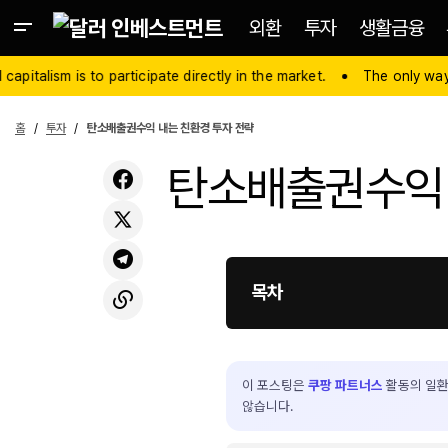
외환
투자
생활금융
lism is to participate directly in the market.
The only way to surv
홈
투자
탄소배출권수익 내는 친환경 투자 전략
탄소배출권수익 
목차
이 포스팅은
쿠팡 파트너스
활동의 일환
않습니다.