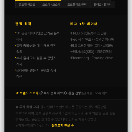
글로벌 매크로
코스피 · 코스닥
포트폴리오 전략
환테크 · 환차익
편집 원칙
참고 1차 데이터
1차 공공 데이터만을 근거로 분석
FRED (세인트루이스 연준)
작성
Fed 공식 발표 · FOMC 의사록
특정 종목·상품 매수·매도 권유
BLS 고용통계국 (CPI · 실업률)
없음
한국거래소(KRX) · 금융감독원
수치·출처 교차 검증 후 콘텐츠
Bloomberg · TradingView
게재
금리·환율 변동 시 콘텐츠 즉시
갱신
📌 브랜드 스토리
📋 투자 분석 허브
💱 환율 전망
✉️ 제휴 · 오류 제보
|
|
|
⚠️ 투자 위험 고지
달러 인베스트먼트의 모든 콘텐츠는 정보 제공만을
목적으로 하며, 법적·금융적·세무적 조언이 아닙니다. 주식·외환 등 금융 상품
투자는 원금 손실을 초래할 수 있습니다. 당사는 자본시장법상
투자자문업체가 아닙니다.
면책고지 전문 →