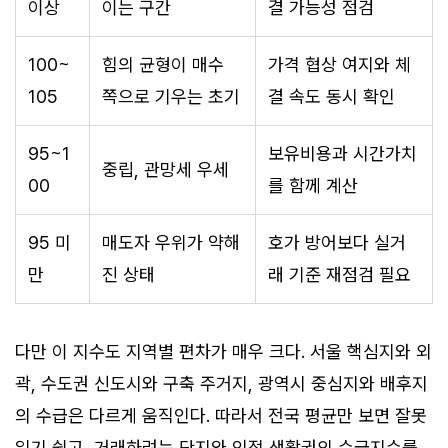
이상
이는 구간
결 가능성 점검
100~
힘의 균형이 매수
가격 협상 여지와 체
105
쪽으로 기우는 초기
결 속도 동시 확인
95~1
보유비용과 시간가치
중립, 관망세 우세
00
를 함께 계산
95 미
매도자 우위가 약해
호가 방어보다 실거
만
진 상태
래 기준 재점검 필요
다만 이 지수도 지역별 편차가 매우 크다. 서울 핵심지와 외
곽, 수도권 신도시와 구축 주거지, 광역시 중심지와 배후지
의 수급은 다르게 움직인다. 따라서 전국 평균만 보면 잘못
읽기 쉽고, 거래하려는 단지와 인접 생활권의 수급지수를