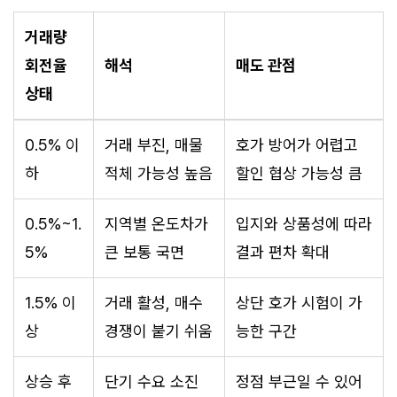
거래량
회전율
해석
매도 관점
상태
0.5% 이
거래 부진, 매물
호가 방어가 어렵고
하
적체 가능성 높음
할인 협상 가능성 큼
0.5%~1.
지역별 온도차가
입지와 상품성에 따라
5%
큰 보통 국면
결과 편차 확대
1.5% 이
거래 활성, 매수
상단 호가 시험이 가
상
경쟁이 붙기 쉬움
능한 구간
상승 후
단기 수요 소진
정점 부근일 수 있어