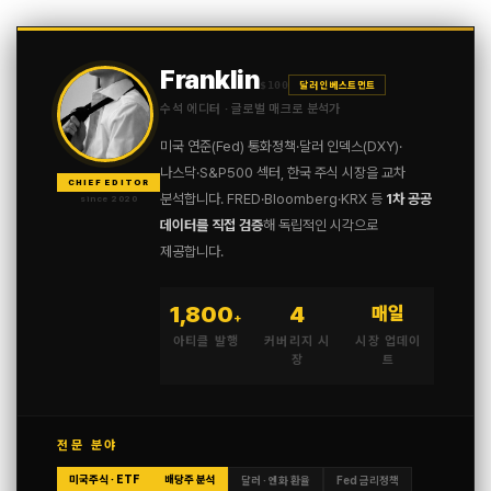
Franklin
$100
달러 인베스트먼트
수석 에디터 · 글로벌 매크로 분석가
미국 연준(Fed) 통화정책·달러 인덱스(DXY)·
나스닥·S&P500 섹터, 한국 주식 시장을 교차
CHIEF EDITOR
분석합니다. FRED·Bloomberg·KRX 등
1차 공공
since 2020
데이터를 직접 검증
해 독립적인 시각으로
제공합니다.
1,800
4
매일
+
아티클 발행
커버리지 시
시장 업데이
장
트
전문 분야
미국주식 · ETF
배당주 분석
달러 · 엔화 환율
Fed 금리정책