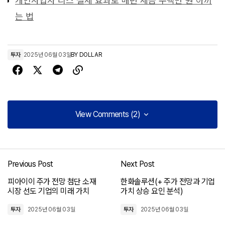
개인사업자 리스 절세 효과로 매년 세금 수백만 원 아끼
는 법
투자
2025년 06월 03일
BY
DOLLAR
View Comments (2)
View Comments (2)
[…] LG에너지솔루션 주가 전망(+ 불확실한 시장 속 성장 가능
성과 주요 이슈!) […]
Previous Post
Next Post
테슬라(+ 주가 전망, 혁신과 도전의 교차로)
피아이이 주가 전망 첨단 소재
한화솔루션(+ 주가 전망과 기업
2025년 08월 24일 at 10:12 오전
시장 선도 기업의 미래 가치
가치 상승 요인 분석)
투자
2025년 06월 03일
투자
2025년 06월 03일