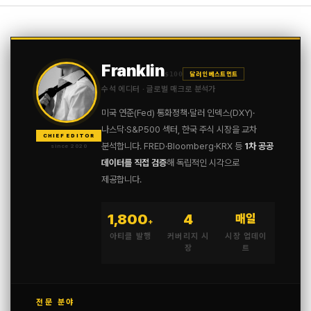
[…] LG에너지솔루션 주가 전망(+ 불확실한 시장 속 성장 가능
성과 주요 이슈!) […]
블룸 에너지(+ 주가 전망, 청정 에너지 시장의 핵심 동력)
2025년 08월 24일 at 11:49 오전
Franklin
$100
달러 인베스트먼트
수석 에디터 · 글로벌 매크로 분석가
미국 연준(Fed) 통화정책·달러 인덱스(DXY)·
나스닥·S&P500 섹터, 한국 주식 시장을 교차
CHIEF EDITOR
분석합니다. FRED·Bloomberg·KRX 등
1차 공공
since 2020
데이터를 직접 검증
해 독립적인 시각으로
제공합니다.
1,800
4
매일
+
아티클 발행
커버리지 시
시장 업데이
장
트
전문 분야