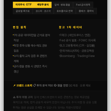
미국주식 · ETF
배당주 분석
달러 · 엔화 환율
Fed 금리정책
글로벌 매크로
코스피 · 코스닥
포트폴리오 전략
환테크 · 환차익
편집 원칙
참고 1차 데이터
1차 공공 데이터만을 근거로 분석
FRED (세인트루이스 연준)
작성
Fed 공식 발표 · FOMC 의사록
특정 종목·상품 매수·매도 권유
BLS 고용통계국 (CPI · 실업률)
없음
한국거래소(KRX) · 금융감독원
수치·출처 교차 검증 후 콘텐츠
Bloomberg · TradingView
게재
금리·환율 변동 시 콘텐츠 즉시
갱신
📌 브랜드 스토리
📋 투자 분석 허브
💱 환율 전망
✉️ 제휴 · 오류 제보
|
|
|
⚠️ 투자 위험 고지
달러 인베스트먼트의 모든 콘텐츠는 정보 제공만을
목적으로 하며, 법적·금융적·세무적 조언이 아닙니다. 주식·외환 등 금융 상품
투자는 원금 손실을 초래할 수 있습니다. 당사는 자본시장법상