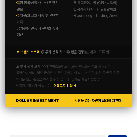
특정 종목·상품 매수·매도 권유
BLS 고용통계국 (CPI · 실업률)
없음
한국거래소(KRX) · 금융감독원
수치·출처 교차 검증 후 콘텐츠
Bloomberg · TradingView
게재
금리·환율 변동 시 콘텐츠 즉시
갱신
📌 브랜드 스토리
📋 투자 분석 허브
💱 환율 전망
✉️ 제휴 · 오류 제보
|
|
|
⚠️ 투자 위험 고지
달러 인베스트먼트의 모든 콘텐츠는 정보 제공만을
목적으로 하며, 법적·금융적·세무적 조언이 아닙니다. 주식·외환 등 금융 상품
투자는 원금 손실을 초래할 수 있습니다. 당사는 자본시장법상
투자자문업체가 아닙니다.
면책고지 전문 →
DOLLAR INVESTMENT
시장을 읽는 자만이 달러를 지킨다