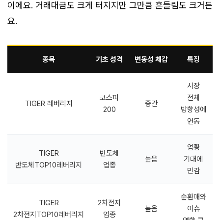
이에요. 거래대금도 크게 터지지만 그만큼 흔들림도 크거든
요.
종목
기초 성격
변동성 체감
특징
시장
코스피
전체
TIGER 레버리지
중간
200
방향성에
연동
업황
TIGER
반도체
높음
기대에
반도체TOP10레버리지
업종
민감
순환매와
TIGER
2차전지
높음
이슈
2차전지TOP10레버리지
업종