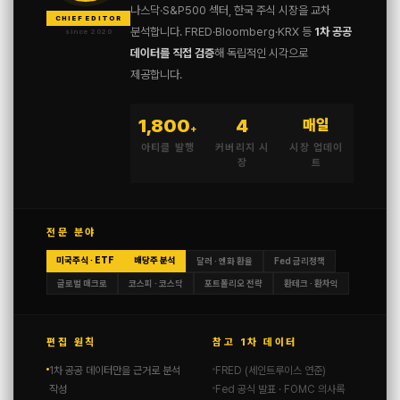
나스닥·S&P500 섹터, 한국 주식 시장을 교차
CHIEF EDITOR
분석합니다. FRED·Bloomberg·KRX 등
1차 공공
since 2020
데이터를 직접 검증
해 독립적인 시각으로
제공합니다.
1,800
4
매일
+
아티클 발행
커버리지 시
시장 업데이
장
트
전문 분야
미국주식 · ETF
배당주 분석
달러 · 엔화 환율
Fed 금리정책
글로벌 매크로
코스피 · 코스닥
포트폴리오 전략
환테크 · 환차익
편집 원칙
참고 1차 데이터
1차 공공 데이터만을 근거로 분석
FRED (세인트루이스 연준)
작성
Fed 공식 발표 · FOMC 의사록