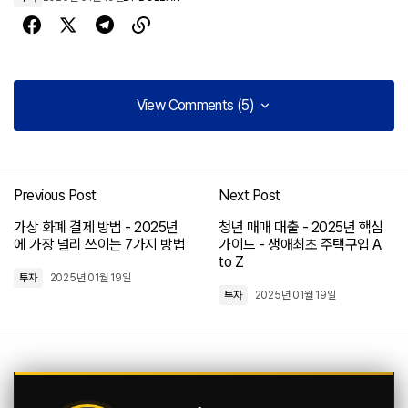
View Comments (5)
View Comments (5)
This post is a game-changer. I've learned so much
from it – thank you!
Previous Post
Next Post
Joanna Wellick
가상 화폐 결제 방법 - 2025년
청년 매매 대출 - 2025년 핵심
2024년 05월 03일 at 9:43 오전
에 가장 널리 쓰이는 7가지 방법
가이드 - 생애최초 주택구입 A
to Z
답글을 남기기 위해 로그인하기
투자
2025년 01월 19일
투자
2025년 01월 19일
I'm so glad I found your site. Your posts are
consistently excellent.
Allan Fleming
2024년 05월 03일 at 9:49 오전