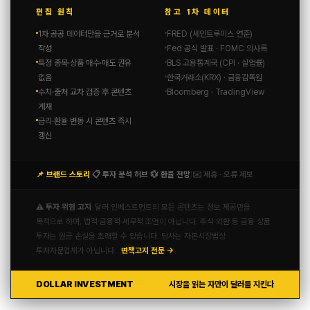
편집 원칙
참고 1차 데이터
Anna Welch
2024년 05월 03일 at 10:08 오전
1차 공공 데이터만을 근거로 분석
FRED (세인트루이스 연준)
작성
Fed 공식 발표 · FOMC 의사록
답글을 남기기 위해 로그인하기
특정 종목·상품 매수·매도 권유
BLS 고용통계국 (CPI · 실업률)
없음
한국거래소(KRX) · 금융감독원
수치·출처 교차 검증 후 콘텐츠
Bloomberg · TradingView
게재
금리·환율 변동 시 콘텐츠 즉시
로그인
갱신
📌 브랜드 스토리
📋 투자 분석 허브
💱 환율 전망
✉️ 제휴 · 오류 제보
|
|
|
⚠️ 투자 위험 고지
달러 인베스트먼트의 모든 콘텐츠는 정보 제공만을
목적으로 하며, 법적·금융적·세무적 조언이 아닙니다. 주식·외환 등 금융 상품
투자는 원금 손실을 초래할 수 있습니다. 당사는 자본시장법상
투자자문업체가 아닙니다.
면책고지 전문 →
DOLLAR INVESTMENT
시장을 읽는 자만이 달러를 지킨다