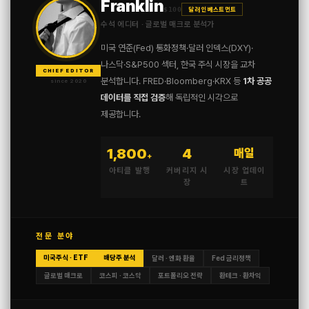
Franklin
$100
달러 인베스트먼트
답글을 남기기 위해 로그인하기
수석 에디터 · 글로벌 매크로 분석가
미국 연준(Fed) 통화정책·달러 인덱스(DXY)·
Thank you! I\'m thrilled that you found the post
나스닥·S&P500 섹터, 한국 주식 시장을 교차
valuable. Your support means a lot.
CHIEF EDITOR
분석합니다. FRED·Bloomberg·KRX 등
1차 공공
since 2020
Anna Welch
데이터를 직접 검증
해 독립적인 시각으로
2024년 05월 03일 at 10:07 오전
제공합니다.
답글을 남기기 위해 로그인하기
1,800
4
매일
+
아티클 발행
커버리지 시
시장 업데이
Thank you for your kind words. I\'m delighted that you
장
트
found the post enlightening.
Anna Welch
2024년 05월 03일 at 10:07 오전
전문 분야
답글을 남기기 위해 로그인하기
미국주식 · ETF
배당주 분석
달러 · 엔화 환율
Fed 금리정책
글로벌 매크로
코스피 · 코스닥
포트폴리오 전략
환테크 · 환차익
I love how your posts are always so well-structured
and easy to follow. Keep it up!