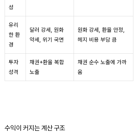
성
유리
달러 강세, 원화
원화 강세, 환율 안정,
한 환
약세, 위기 국면
헤지 비용 부담 큼
경
투자
채권+환율 복합
채권 순수 노출에 가까
성격
노출
움
수익이 커지는 계산 구조