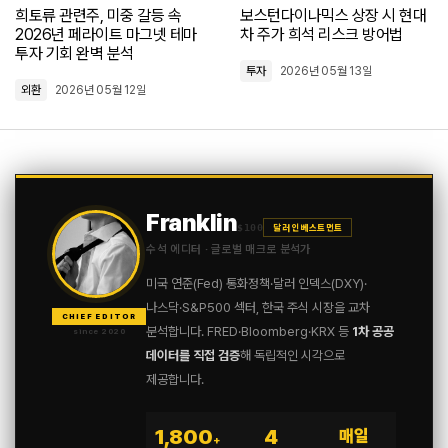
로그인
희토류 관련주, 미중 갈등 속
보스턴다이나믹스 상장 시 현대
2026년 페라이트 마그넷 테마
차 주가 희석 리스크 방어법
투자 기회 완벽 분석
투자
2026년 05월 13일
외환
2026년 05월 12일
Franklin
$100
달러 인베스트먼트
수석 에디터 · 글로벌 매크로 분석가
미국 연준(Fed) 통화정책·달러 인덱스(DXY)·
나스닥·S&P500 섹터, 한국 주식 시장을 교차
CHIEF EDITOR
분석합니다. FRED·Bloomberg·KRX 등
1차 공공
since 2020
데이터를 직접 검증
해 독립적인 시각으로
제공합니다.
1,800
4
매일
+