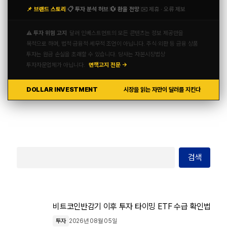
📌 브랜드 스토리
📋 투자 분석 허브
💱 환율 전망
✉️ 제휴 · 오류 제보
|
|
|
⚠️ 투자 위험 고지
달러 인베스트먼트의 모든 콘텐츠는 정보 제공만을
목적으로 하며, 법적·금융적·세무적 조언이 아닙니다. 주식·외환 등 금융 상품
투자는 원금 손실을 초래할 수 있습니다. 당사는 자본시장법상
투자자문업체가 아닙니다.
면책고지 전문 →
DOLLAR INVESTMENT
시장을 읽는 자만이 달러를 지킨다
검색
비트코인반감기 이후 투자 타이밍 ETF 수급 확인법
투자
2026년 08월 05일