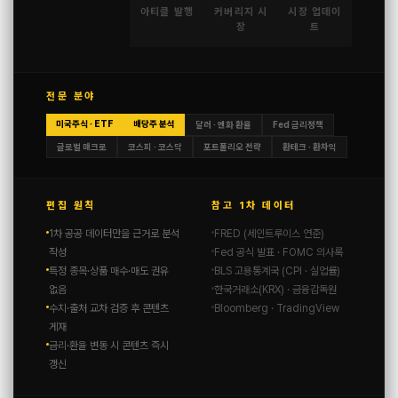
아티클 발행
커버리지 시
시장 업데이
장
트
전문 분야
미국주식 · ETF
배당주 분석
달러 · 엔화 환율
Fed 금리정책
글로벌 매크로
코스피 · 코스닥
포트폴리오 전략
환테크 · 환차익
편집 원칙
참고 1차 데이터
1차 공공 데이터만을 근거로 분석
FRED (세인트루이스 연준)
작성
Fed 공식 발표 · FOMC 의사록
특정 종목·상품 매수·매도 권유
BLS 고용통계국 (CPI · 실업률)
없음
한국거래소(KRX) · 금융감독원
수치·출처 교차 검증 후 콘텐츠
Bloomberg · TradingView
게재
금리·환율 변동 시 콘텐츠 즉시
갱신