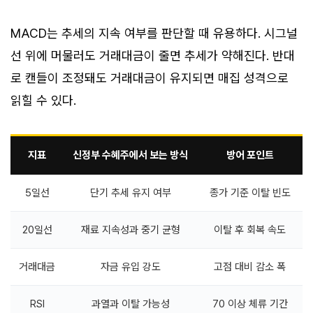
MACD는 추세의 지속 여부를 판단할 때 유용하다. 시그널
선 위에 머물러도 거래대금이 줄면 추세가 약해진다. 반대
로 캔들이 조정돼도 거래대금이 유지되면 매집 성격으로
읽힐 수 있다.
지표
신정부 수혜주에서 보는 방식
방어 포인트
5일선
단기 추세 유지 여부
종가 기준 이탈 빈도
20일선
재료 지속성과 중기 균형
이탈 후 회복 속도
거래대금
자금 유입 강도
고점 대비 감소 폭
RSI
과열과 이탈 가능성
70 이상 체류 기간