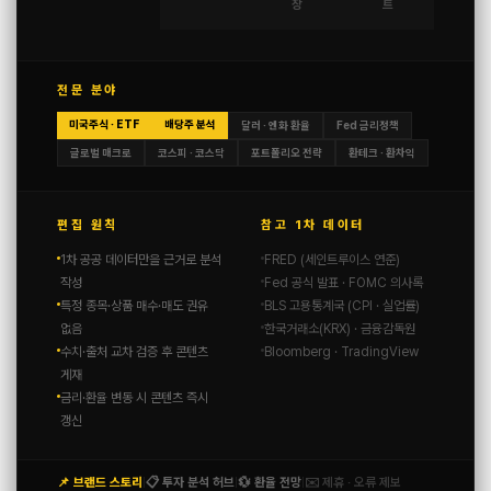
장
트
전문 분야
미국주식 · ETF
배당주 분석
달러 · 엔화 환율
Fed 금리정책
글로벌 매크로
코스피 · 코스닥
포트폴리오 전략
환테크 · 환차익
편집 원칙
참고 1차 데이터
1차 공공 데이터만을 근거로 분석
FRED (세인트루이스 연준)
작성
Fed 공식 발표 · FOMC 의사록
특정 종목·상품 매수·매도 권유
BLS 고용통계국 (CPI · 실업률)
없음
한국거래소(KRX) · 금융감독원
수치·출처 교차 검증 후 콘텐츠
Bloomberg · TradingView
게재
금리·환율 변동 시 콘텐츠 즉시
갱신
📌 브랜드 스토리
📋 투자 분석 허브
💱 환율 전망
✉️ 제휴 · 오류 제보
|
|
|