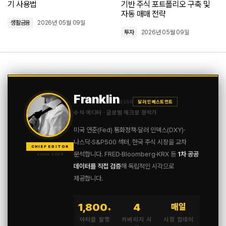
기 사용법
기반 주식 포트폴리오 구축 및
자동 매매 전략
생활금융
2026년 05월 09일
투자
2026년 05월 09일
Franklin
$100
달러 인베스트먼트
수석 에디터 · 글로벌 매크로 분석가
미국 연준(Fed) 통화정책·달러 인덱스(DXY)·
나스닥·S&P500 섹터, 한국 주식 시장을 교차
CHIEF EDITOR
분석합니다. FRED·Bloomberg·KRX 등
1차 공공
since 2020
데이터를 직접 검증
해 독립적인 시각으로
제공합니다.
1,800
4
매일
+
아티클 발행
커버리지 시
시장 업데이