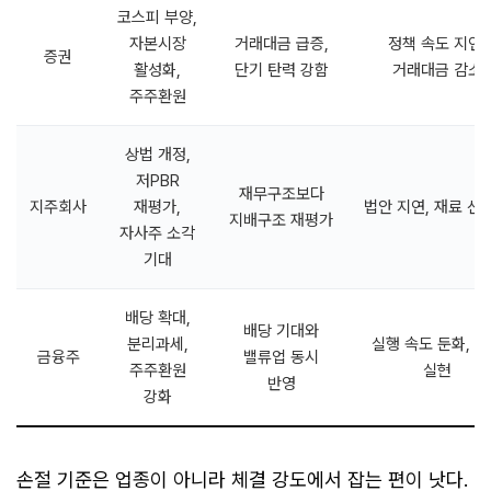
코스피 부양,
자본시장
거래대금 급증,
정책 속도 지연,
증권
활성화,
단기 탄력 강함
거래대금 감소
주주환원
상법 개정,
저PBR
재무구조보다
지주회사
재평가,
법안 지연, 재료 선
지배구조 재평가
자사주 소각
기대
배당 확대,
배당 기대와
분리과세,
실행 속도 둔화, 
금융주
밸류업 동시
주주환원
실현
반영
강화
손절 기준은 업종이 아니라 체결 강도에서 잡는 편이 낫다.