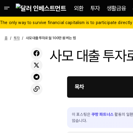
외환
투자
생활금융
The only way to survive financial capitalism is to participate directly
홈
투자
사모 대출 투자로 월 100만 원 버는 법
사모 대출 투자로
목차
이 포스팅은
쿠팡 파트너스
활동의 일환
않습니다.