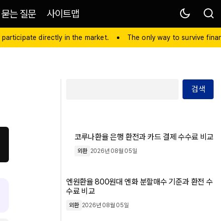
 묻는 질문
사이트맵
 participate directly in the market.
The only way to survive financ
검색
코루나환율 은행 환전과 카드 결제 수수료 비교
외환
2026년 08월 05일
엔원환율 800원대 엔화 분할매수 기준과 환전 수
수료 비교
외환
2026년 08월 05일