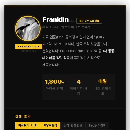
Franklin
$100
달러 인베스트먼트
수석 에디터 · 글로벌 매크로 분석가
미국 연준(Fed) 통화정책·달러 인덱스(DXY)·
나스닥·S&P500 섹터, 한국 주식 시장을 교차
CHIEF EDITOR
분석합니다. FRED·Bloomberg·KRX 등
1차 공공
since 2020
데이터를 직접 검증
해 독립적인 시각으로
제공합니다.
1,800
4
매일
+
아티클 발행
커버리지 시
시장 업데이
장
트
전문 분야
미국주식 · ETF
배당주 분석
달러 · 엔화 환율
Fed 금리정책