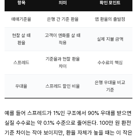
항목
의미
확인 포인트
매매기준율
은행 간 기준 환율
앱 환율의 출발점
현찰 살 때
고객이 엔화를 살 때
실제 지불 금액
환율
적용
기준율과 현찰 환율
스프레드
수수료의 핵심
차이
은행 우대율 비교
우대율
스프레드 할인 비율
기준
예를 들어 스프레드가 1%인 구조에서 90% 우대를 받으면
실질 수수료는 약 0.1% 수준으로 줄어든다. 100만 원 환전
기준 차이는 작아 보이지만, 환율 자체가 높을 때는 이 작은