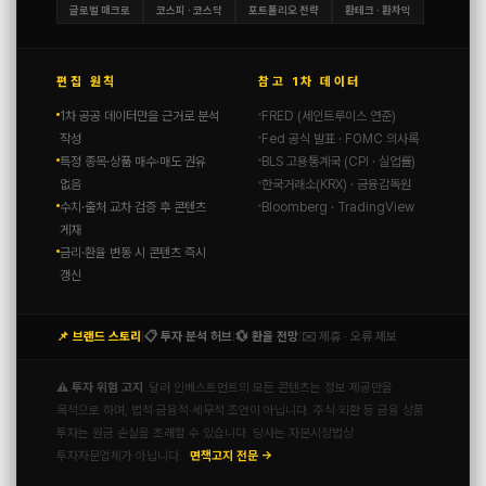
글로벌 매크로
코스피 · 코스닥
포트폴리오 전략
환테크 · 환차익
편집 원칙
참고 1차 데이터
1차 공공 데이터만을 근거로 분석
FRED (세인트루이스 연준)
작성
Fed 공식 발표 · FOMC 의사록
특정 종목·상품 매수·매도 권유
BLS 고용통계국 (CPI · 실업률)
없음
한국거래소(KRX) · 금융감독원
수치·출처 교차 검증 후 콘텐츠
Bloomberg · TradingView
게재
금리·환율 변동 시 콘텐츠 즉시
갱신
📌 브랜드 스토리
📋 투자 분석 허브
💱 환율 전망
✉️ 제휴 · 오류 제보
|
|
|
⚠️ 투자 위험 고지
달러 인베스트먼트의 모든 콘텐츠는 정보 제공만을
목적으로 하며, 법적·금융적·세무적 조언이 아닙니다. 주식·외환 등 금융 상품
투자는 원금 손실을 초래할 수 있습니다. 당사는 자본시장법상
투자자문업체가 아닙니다.
면책고지 전문 →