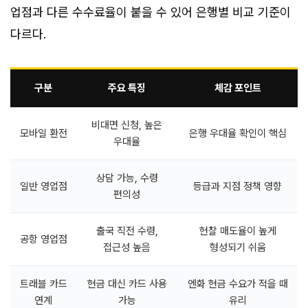
업점과 다른 수수료율이 붙을 수 있어 은행별 비교 기준이
다르다.
구분
주요 특징
체감 포인트
비대면 신청, 높은
모바일 환전
은행 우대율 확인이 핵심
우대율
상담 가능, 수령
일반 영업점
등급과 지점 정책 영향
편의성
출국 직전 수령,
현찰 매도율이 높게
공항 영업점
접근성 높음
형성되기 쉬움
트래블 카드
현금 대신 카드 사용
엔화 현금 수요가 적을 때
연계
가능
유리