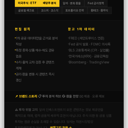
미국주식 · ETF
배당주 분석
달러 · 엔화 환율
Fed 금리정책
글로벌 매크로
코스피 · 코스닥
포트폴리오 전략
환테크 · 환차익
편집 원칙
참고 1차 데이터
1차 공공 데이터만을 근거로 분석
FRED (세인트루이스 연준)
작성
Fed 공식 발표 · FOMC 의사록
특정 종목·상품 매수·매도 권유
BLS 고용통계국 (CPI · 실업률)
없음
한국거래소(KRX) · 금융감독원
수치·출처 교차 검증 후 콘텐츠
Bloomberg · TradingView
게재
금리·환율 변동 시 콘텐츠 즉시
갱신
📌 브랜드 스토리
📋 투자 분석 허브
💱 환율 전망
✉️ 제휴 · 오류 제보
|
|
|
⚠️ 투자 위험 고지
달러 인베스트먼트의 모든 콘텐츠는 정보 제공만을
목적으로 하며, 법적·금융적·세무적 조언이 아닙니다. 주식·외환 등 금융 상품
투자는 원금 손실을 초래할 수 있습니다. 당사는 자본시장법상
투자자문업체가 아닙니다.
면책고지 전문 →