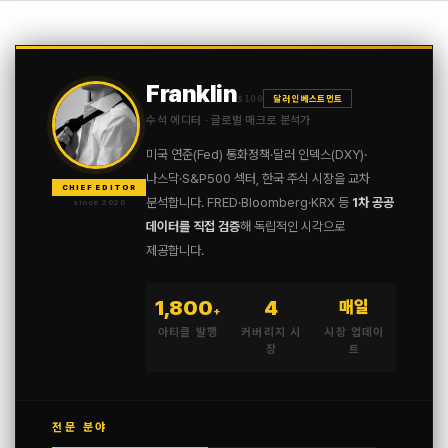
Franklin
$100
달러 인베스트먼트
수석 에디터 · 글로벌 매크로 분석가
미국 연준(Fed) 통화정책·달러 인덱스(DXY)·
나스닥·S&P500 섹터, 한국 주식 시장을 교차
CHIEF EDITOR
분석합니다. FRED·Bloomberg·KRX 등
1차 공공
since 2020
데이터를 직접 검증
해 독립적인 시각으로
제공합니다.
1,800
4
매일
+
아티클 발행
커버리지 시
시장 업데이
장
트
전문 분야