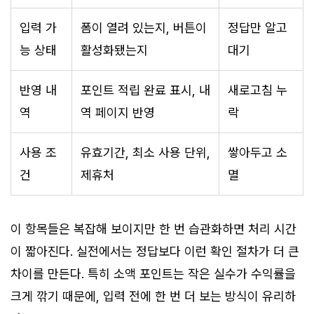
입력 가
폼이 열려 있는지, 버튼이
정답만 알고
능 상태
활성화됐는지
대기
반영 내
포인트 적립 완료 표시, 내
새로고침 누
역
역 페이지 반영
락
사용 조
유효기간, 최소 사용 단위,
쌓아두고 소
건
제휴처
멸
이 항목들은 복잡해 보이지만 한 번 습관화하면 처리 시간
이 짧아진다. 실전에서는 정답보다 이런 확인 절차가 더 큰
차이를 만든다. 특히 소액 포인트는 작은 실수가 수익률을
크게 깎기 때문에, 입력 전에 한 번 더 보는 방식이 유리하