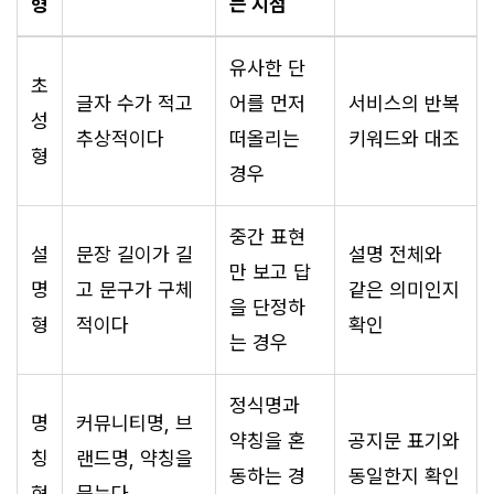
형
는 지점
유사한 단
초
글자 수가 적고
어를 먼저
서비스의 반복
성
추상적이다
떠올리는
키워드와 대조
형
경우
중간 표현
설
문장 길이가 길
설명 전체와
만 보고 답
명
고 문구가 구체
같은 의미인지
을 단정하
형
적이다
확인
는 경우
정식명과
명
커뮤니티명, 브
약칭을 혼
공지문 표기와
칭
랜드명, 약칭을
동하는 경
동일한지 확인
형
묻는다