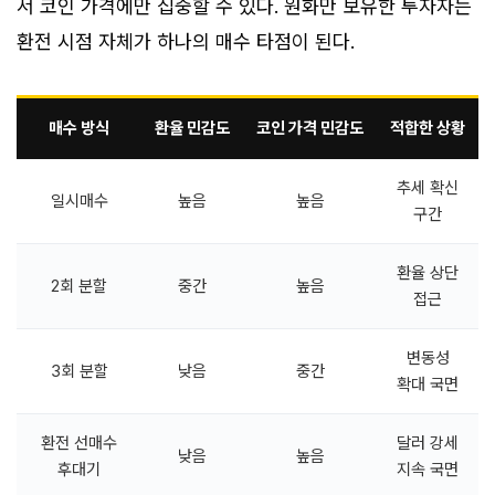
서 코인 가격에만 집중할 수 있다. 원화만 보유한 투자자는
환전 시점 자체가 하나의 매수 타점이 된다.
매수 방식
환율 민감도
코인 가격 민감도
적합한 상황
추세 확신
일시매수
높음
높음
구간
환율 상단
2회 분할
중간
높음
접근
변동성
3회 분할
낮음
중간
확대 국면
환전 선매수
달러 강세
낮음
높음
후대기
지속 국면