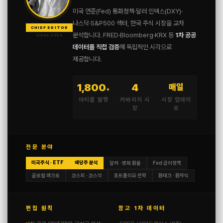
미국 연준(Fed) 통화정책·달러 인덱스(DXY)·
나스닥·S&P500 섹터, 한국 주식 시장을 교차
CHIEF EDITOR
분석합니다. FRED·Bloomberg·KRX 등
1차 공공
since 2020
데이터를 직접 검증
해 독립적인 시각으로
제공합니다.
1,800
4
매일
+
아티클 발행
커버리지 시
시장 업데이
장
트
전문 분야
미국주식 · ETF
배당주 분석
달러 · 엔화 환율
Fed 금리정책
글로벌 매크로
코스피 · 코스닥
포트폴리오 전략
환테크 · 환차익
편집 원칙
참고 1차 데이터