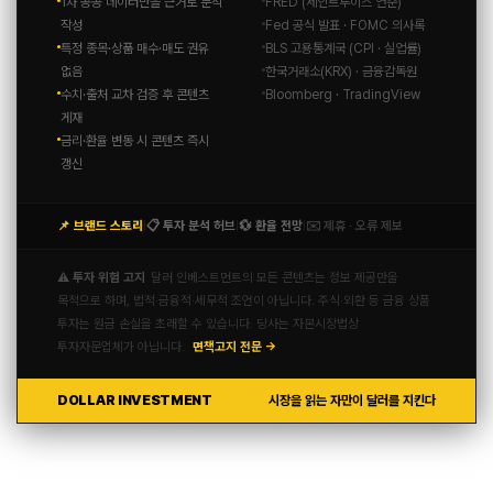
1차 공공 데이터만을 근거로 분석
FRED (세인트루이스 연준)
작성
Fed 공식 발표 · FOMC 의사록
특정 종목·상품 매수·매도 권유
BLS 고용통계국 (CPI · 실업률)
없음
한국거래소(KRX) · 금융감독원
수치·출처 교차 검증 후 콘텐츠
Bloomberg · TradingView
게재
금리·환율 변동 시 콘텐츠 즉시
갱신
📌 브랜드 스토리
📋 투자 분석 허브
💱 환율 전망
✉️ 제휴 · 오류 제보
|
|
|
⚠️ 투자 위험 고지
달러 인베스트먼트의 모든 콘텐츠는 정보 제공만을
목적으로 하며, 법적·금융적·세무적 조언이 아닙니다. 주식·외환 등 금융 상품
투자는 원금 손실을 초래할 수 있습니다. 당사는 자본시장법상
투자자문업체가 아닙니다.
면책고지 전문 →
DOLLAR INVESTMENT
시장을 읽는 자만이 달러를 지킨다