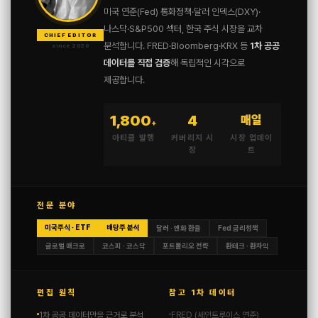
미국 연준(Fed) 통화정책·달러 인덱스(DXY)·
나스닥·S&P500 섹터, 한국 주식 시장을 교차
CHIEF EDITOR
분석합니다. FRED·Bloomberg·KRX 등
1차 공공
since 2020
데이터를 직접 검증
해 독립적인 시각으로
제공합니다.
1,800
4
매일
+
아티클 발행
커버리지 시
시장 업데이
장
트
전문 분야
미국주식 · ETF
배당주 분석
달러 · 엔화 환율
Fed 금리정책
글로벌 매크로
코스피 · 코스닥
포트폴리오 전략
환테크 · 환차익
편집 원칙
참고 1차 데이터
1차 공공 데이터만을 근거로 분석
FRED (세인트루이스 연준)