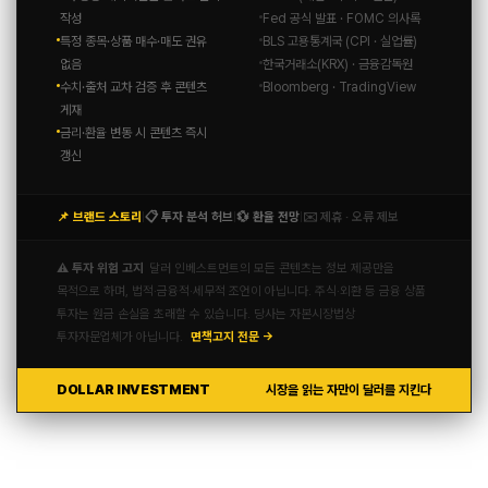
작성
Fed 공식 발표 · FOMC 의사록
특정 종목·상품 매수·매도 권유
BLS 고용통계국 (CPI · 실업률)
없음
한국거래소(KRX) · 금융감독원
수치·출처 교차 검증 후 콘텐츠
Bloomberg · TradingView
게재
금리·환율 변동 시 콘텐츠 즉시
갱신
📌 브랜드 스토리
📋 투자 분석 허브
💱 환율 전망
✉️ 제휴 · 오류 제보
|
|
|
⚠️ 투자 위험 고지
달러 인베스트먼트의 모든 콘텐츠는 정보 제공만을
목적으로 하며, 법적·금융적·세무적 조언이 아닙니다. 주식·외환 등 금융 상품
투자는 원금 손실을 초래할 수 있습니다. 당사는 자본시장법상
투자자문업체가 아닙니다.
면책고지 전문 →
DOLLAR INVESTMENT
시장을 읽는 자만이 달러를 지킨다