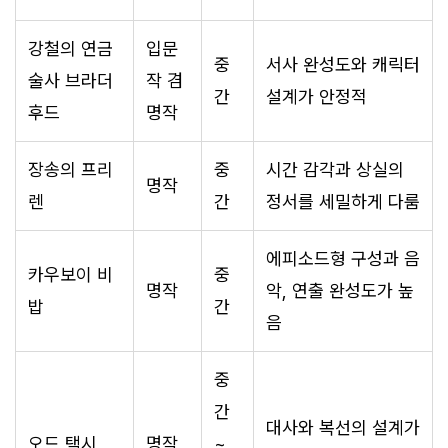
강철의 연금
입문
중
서사 완성도와 캐릭터
술사 브라더
작 겸
간
설계가 안정적
후드
명작
장송의 프리
중
시간 감각과 상실의
명작
렌
간
정서를 세밀하게 다룸
에피소드형 구성과 음
카우보이 비
중
명작
악, 연출 완성도가 높
밥
간
음
중
간
대사와 복선의 설계가
오드 택시
명작
~