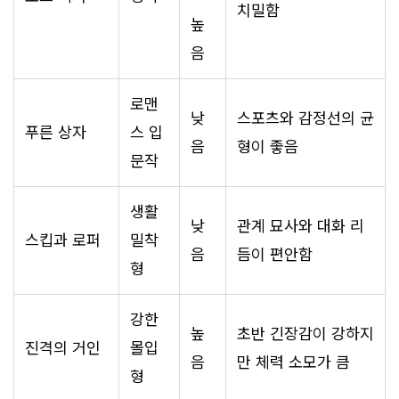
치밀함
높
음
로맨
낮
스포츠와 감정선의 균
푸른 상자
스 입
음
형이 좋음
문작
생활
낮
관계 묘사와 대화 리
스킵과 로퍼
밀착
음
듬이 편안함
형
강한
높
초반 긴장감이 강하지
진격의 거인
몰입
음
만 체력 소모가 큼
형