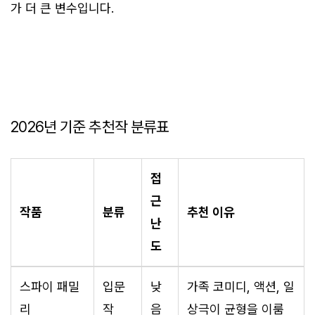
가 더 큰 변수입니다.
2026년 기준 추천작 분류표
접
근
작품
분류
추천 이유
난
도
스파이 패밀
입문
낮
가족 코미디, 액션, 일
리
작
음
상극이 균형을 이룸