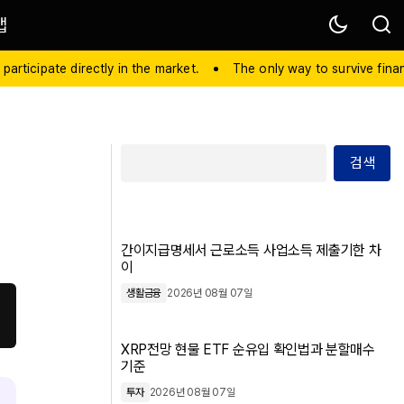
맵
 participate directly in the market.
The only way to survive financ
검색
간이지급명세서 근로소득 사업소득 제출기한 차
이
생활금융
2026년 08월 07일
XRP전망 현물 ETF 순유입 확인법과 분할매수
기준
투자
2026년 08월 07일