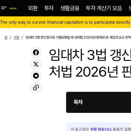
외환
투자
생활금융
투자 계산기 모음
The only way to survive financial capitalism is to participate directly
홈
외환
임대차 3법 갱신청구권 거절당했을 때 대처법 2026년 판례로 본 세입자 승소 전략
임대차 3법 갱
처법 2026년 
목차
이 포스팅은
쿠팡 파트너스
활동의 일환