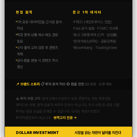
편집 원칙
참고 1차 데이터
1차 공공 데이터만을 근거로 분석
FRED (세인트루이스 연준)
작성
Fed 공식 발표 · FOMC 의사록
특정 종목·상품 매수·매도 권유
BLS 고용통계국 (CPI · 실업률)
없음
한국거래소(KRX) · 금융감독원
수치·출처 교차 검증 후 콘텐츠
Bloomberg · TradingView
게재
금리·환율 변동 시 콘텐츠 즉시
갱신
📌 브랜드 스토리
📋 투자 분석 허브
💱 환율 전망
✉️ 제휴 · 오류 제보
|
|
|
⚠️ 투자 위험 고지
달러 인베스트먼트의 모든 콘텐츠는 정보 제공만을
목적으로 하며, 법적·금융적·세무적 조언이 아닙니다. 주식·외환 등 금융 상품
투자는 원금 손실을 초래할 수 있습니다. 당사는 자본시장법상
투자자문업체가 아닙니다.
면책고지 전문 →
DOLLAR INVESTMENT
시장을 읽는 자만이 달러를 지킨다