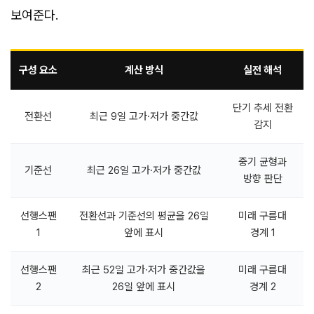
보여준다.
구성 요소
계산 방식
실전 해석
단기 추세 전환
전환선
최근 9일 고가·저가 중간값
감지
중기 균형과
기준선
최근 26일 고가·저가 중간값
방향 판단
선행스팬
전환선과 기준선의 평균을 26일
미래 구름대
1
앞에 표시
경계 1
선행스팬
최근 52일 고가·저가 중간값을
미래 구름대
2
26일 앞에 표시
경계 2