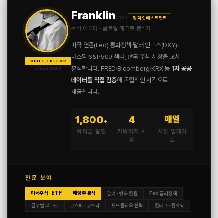
Franklin
$100
달러 인베스트먼트
수석 에디터 · 글로벌 매크로 분석가
미국 연준(Fed) 통화정책·달러 인덱스(DXY)·
나스닥·S&P500 섹터, 한국 주식 시장을 교차
CHIEF EDITOR
분석합니다. FRED·Bloomberg·KRX 등
1차 공공
since 2020
데이터를 직접 검증
해 독립적인 시각으로
제공합니다.
1,800
4
매일
+
아티클 발행
커버리지 시
시장 업데이
장
트
전문 분야
미국주식 · ETF
배당주 분석
달러 · 엔화 환율
Fed 금리정책
글로벌 매크로
코스피 · 코스닥
포트폴리오 전략
환테크 · 환차익