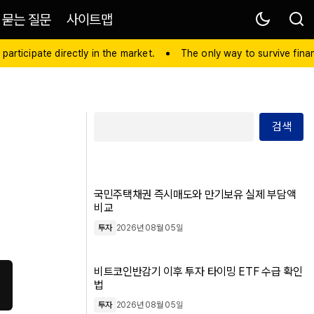
 묻는 질문
사이트맵
 participate directly in the market.
The only way to survive financ
검색
국민주택채권 즉시매도와 만기보유 실제 부담액
비교
투자
2026년 08월 05일
비트코인반감기 이후 투자 타이밍 ETF 수급 확인
법
투자
2026년 08월 05일