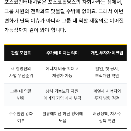
포스코인터내셔널은 포스코홀딩스의 자회사라는 점에서,
그룹 차원의 전략과도 맞물릴 수밖에 없어요. 그래서 이번
변화가 단독 이슈가 아니라 그룹 내 역할 재정의로 이어질
가능성까지 같이 봐야 합니다.
관찰 포인트
주가에 미치는 의미
개인 투자자 체크법
새 경영진의
에너지 비중 확대 시
발언, 첫 공시,
사업 우선순위
재평가 가능
조직개편 확인
그룹 내 역할
상사 기능보다 자원·
계열사 시너지와
변화
에너지 기업 가치 부각
투자 방향 점검
주주환원 강화
밸류에이션 하단 방어에
배당정책, 자사주
여부
도움
정책 확인