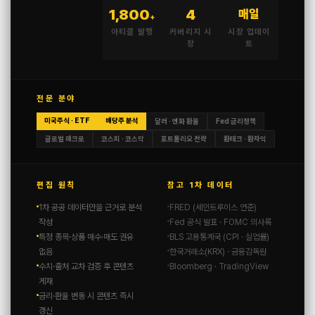
1,800
4
매일
+
아티클 발행
커버리지 시
시장 업데이
장
트
전문 분야
미국주식 · ETF
배당주 분석
달러 · 엔화 환율
Fed 금리정책
글로벌 매크로
코스피 · 코스닥
포트폴리오 전략
환테크 · 환차익
편집 원칙
참고 1차 데이터
1차 공공 데이터만을 근거로 분석
FRED (세인트루이스 연준)
작성
Fed 공식 발표 · FOMC 의사록
특정 종목·상품 매수·매도 권유
BLS 고용통계국 (CPI · 실업률)
없음
한국거래소(KRX) · 금융감독원
수치·출처 교차 검증 후 콘텐츠
Bloomberg · TradingView
게재
금리·환율 변동 시 콘텐츠 즉시
갱신