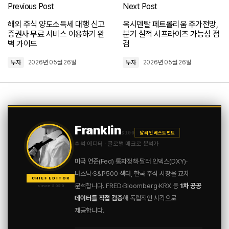
Previous Post
Next Post
로그인
해외 주식 양도소득세 대행 신고
옥시덴탈 페트롤리움 주가전망,
증권사 무료 서비스 이용하기 완
분기 실적 서프라이즈 가능성 점
벽 가이드
검
투자
2026년 05월 26일
투자
2026년 05월 26일
Franklin
$100
달러 인베스트먼트
수석 에디터 · 글로벌 매크로 분석가
미국 연준(Fed) 통화정책·달러 인덱스(DXY)·
나스닥·S&P500 섹터, 한국 주식 시장을 교차
CHIEF EDITOR
분석합니다. FRED·Bloomberg·KRX 등
1차 공공
since 2020
데이터를 직접 검증
해 독립적인 시각으로
제공합니다.