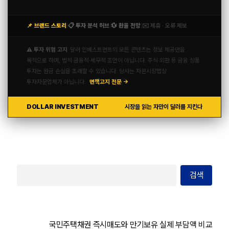
📌 브랜드 스토리
📋 투자 분석 허브
💱 환율 전망
✉️ 제휴 · 오류 제보
|
|
|
⚠️ 투자 위험 고지
달러 인베스트먼트의 모든 콘텐츠는 정보 제공만을
목적으로 하며, 법적·금융적·세무적 조언이 아닙니다. 주식·외환 등 금융 상품
투자는 원금 손실을 초래할 수 있습니다. 당사는 자본시장법상
투자자문업체가 아닙니다.
면책고지 전문 →
DOLLAR INVESTMENT
시장을 읽는 자만이 달러를 지킨다
검색
국민주택채권 즉시매도와 만기보유 실제 부담액 비교