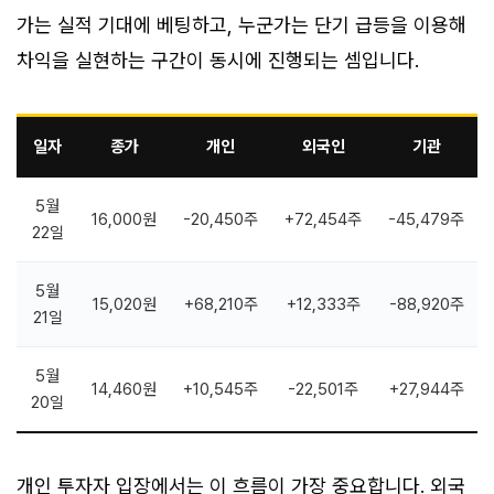
가는 실적 기대에 베팅하고, 누군가는 단기 급등을 이용해
차익을 실현하는 구간이 동시에 진행되는 셈입니다.
일자
종가
개인
외국인
기관
5월
16,000원
-20,450주
+72,454주
-45,479주
22일
5월
15,020원
+68,210주
+12,333주
-88,920주
21일
5월
14,460원
+10,545주
-22,501주
+27,944주
20일
개인 투자자 입장에서는 이 흐름이 가장 중요합니다. 외국