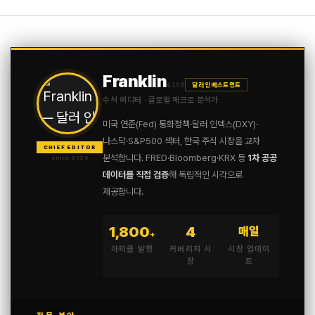
Franklin
$100
달러 인베스트먼트
수석 에디터 · 글로벌 매크로 분석가
미국 연준(Fed) 통화정책·달러 인덱스(DXY)·
나스닥·S&P500 섹터, 한국 주식 시장을 교차
CHIEF EDITOR
분석합니다. FRED·Bloomberg·KRX 등
1차 공공
since 2020
데이터를 직접 검증
해 독립적인 시각으로
제공합니다.
1,800
4
매일
+
아티클 발행
커버리지 시
시장 업데이
장
트