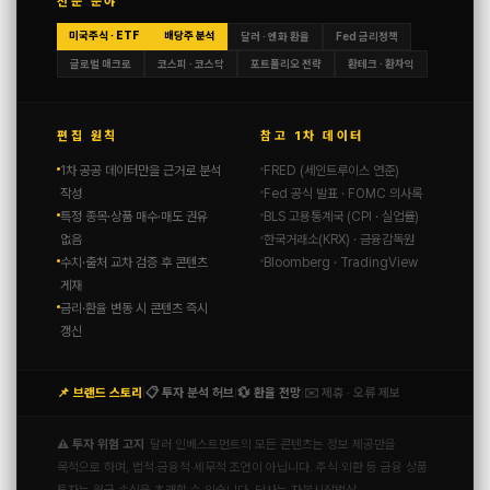
전문 분야
미국주식 · ETF
배당주 분석
달러 · 엔화 환율
Fed 금리정책
글로벌 매크로
코스피 · 코스닥
포트폴리오 전략
환테크 · 환차익
편집 원칙
참고 1차 데이터
1차 공공 데이터만을 근거로 분석
FRED (세인트루이스 연준)
작성
Fed 공식 발표 · FOMC 의사록
특정 종목·상품 매수·매도 권유
BLS 고용통계국 (CPI · 실업률)
없음
한국거래소(KRX) · 금융감독원
수치·출처 교차 검증 후 콘텐츠
Bloomberg · TradingView
게재
금리·환율 변동 시 콘텐츠 즉시
갱신
📌 브랜드 스토리
📋 투자 분석 허브
💱 환율 전망
✉️ 제휴 · 오류 제보
|
|
|
⚠️ 투자 위험 고지
달러 인베스트먼트의 모든 콘텐츠는 정보 제공만을
목적으로 하며, 법적·금융적·세무적 조언이 아닙니다. 주식·외환 등 금융 상품