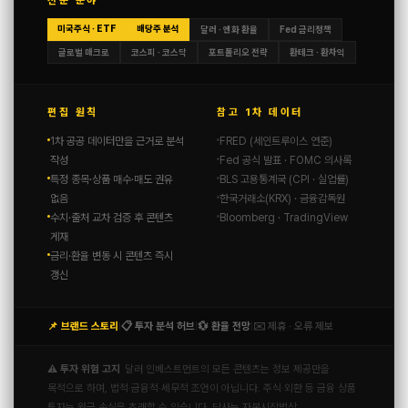
전문 분야
미국주식 · ETF
배당주 분석
달러 · 엔화 환율
Fed 금리정책
글로벌 매크로
코스피 · 코스닥
포트폴리오 전략
환테크 · 환차익
편집 원칙
참고 1차 데이터
1차 공공 데이터만을 근거로 분석
FRED (세인트루이스 연준)
작성
Fed 공식 발표 · FOMC 의사록
특정 종목·상품 매수·매도 권유
BLS 고용통계국 (CPI · 실업률)
없음
한국거래소(KRX) · 금융감독원
수치·출처 교차 검증 후 콘텐츠
Bloomberg · TradingView
게재
금리·환율 변동 시 콘텐츠 즉시
갱신
📌 브랜드 스토리
📋 투자 분석 허브
💱 환율 전망
✉️ 제휴 · 오류 제보
|
|
|
⚠️ 투자 위험 고지
달러 인베스트먼트의 모든 콘텐츠는 정보 제공만을
목적으로 하며, 법적·금융적·세무적 조언이 아닙니다. 주식·외환 등 금융 상품
투자는 원금 손실을 초래할 수 있습니다. 당사는 자본시장법상