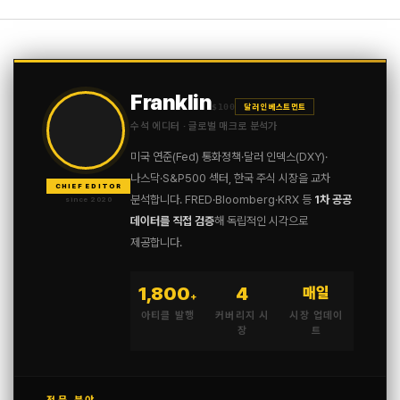
Franklin
$100
달러 인베스트먼트
수석 에디터 · 글로벌 매크로 분석가
미국 연준(Fed) 통화정책·달러 인덱스(DXY)·
나스닥·S&P500 섹터, 한국 주식 시장을 교차
CHIEF EDITOR
분석합니다. FRED·Bloomberg·KRX 등
1차 공공
since 2020
데이터를 직접 검증
해 독립적인 시각으로
제공합니다.
1,800
4
매일
+
아티클 발행
커버리지 시
시장 업데이
장
트