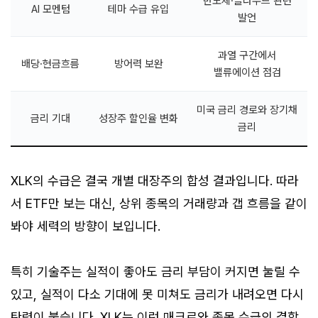
반도체·클라우드 관련
AI 모멘텀
테마 수급 유입
발언
과열 구간에서
배당·현금흐름
방어력 보완
밸류에이션 점검
미국 금리 경로와 장기채
금리 기대
성장주 할인율 변화
금리
XLK의 수급은 결국 개별 대장주의 합성 결과입니다. 따라
서 ETF만 보는 대신, 상위 종목의 거래량과 갭 흐름을 같이
봐야 세력의 방향이 보입니다.
특히 기술주는 실적이 좋아도 금리 부담이 커지면 눌릴 수
있고, 실적이 다소 기대에 못 미쳐도 금리가 내려오면 다시
탄력이 붙습니다. XLK는 이런 매크로와 종목 수급의 결합