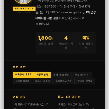
미국 연준(Fed) 통화정책·달러 인덱스(DXY)·
나스닥·S&P500 섹터, 한국 주식 시장을 교차
CHIEF EDITOR
분석합니다. FRED·Bloomberg·KRX 등
1차 공공
since 2020
데이터를 직접 검증
해 독립적인 시각으로
제공합니다.
1,800
4
매일
+
아티클 발행
커버리지 시
시장 업데이
장
트
전문 분야
미국주식 · ETF
배당주 분석
달러 · 엔화 환율
Fed 금리정책
글로벌 매크로
코스피 · 코스닥
포트폴리오 전략
환테크 · 환차익
편집 원칙
참고 1차 데이터
1차 공공 데이터만을 근거로 분석
FRED (세인트루이스 연준)